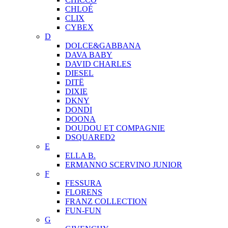
CHLOÉ
CLIX
CYBEX
D
DOLCE&GABBANA
DAVA BABY
DAVID CHARLES
DIESEL
DITЁ
DIXIE
DKNY
DONDI
DOONA
DOUDOU ET COMPAGNIE
DSQUARED2
E
ELLA B.
ERMANNO SCERVINO JUNIOR
F
FESSURA
FLORENS
FRANZ COLLECTION
FUN-FUN
G