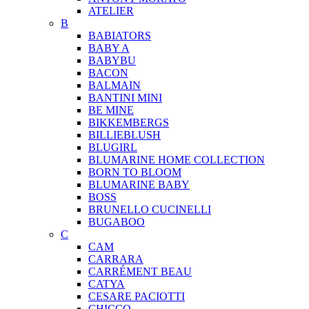
ATELIER
B
BABIATORS
BABY A
BABYBU
BACON
BALMAIN
BANTINI MINI
BE MINE
BIKKEMBERGS
BILLIEBLUSH
BLUGIRL
BLUMARINE HOME COLLECTION
BORN TO BLOOM
BLUMARINE BABY
BOSS
BRUNELLO CUCINELLI
BUGABOO
C
CAM
CARRARA
CARRÉMENT BEAU
CATYA
CESARE PACIOTTI
CHICCO