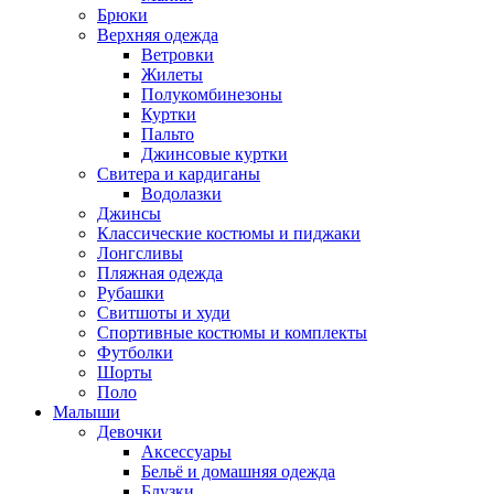
Брюки
Верхняя одежда
Ветровки
Жилеты
Полукомбинезоны
Куртки
Пальто
Джинсовые куртки
Свитера и кардиганы
Водолазки
Джинсы
Классические костюмы и пиджаки
Лонгсливы
Пляжная одежда
Рубашки
Свитшоты и худи
Спортивные костюмы и комплекты
Футболки
Шорты
Поло
Малыши
Девочки
Аксессуары
Бельё и домашняя одежда
Блузки