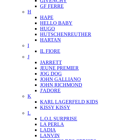
GIVENCHY
GF FERRE
H
HAPE
HELLO BABY
HUGO
HUTSCHENREUTHER
HARTAN
I
IL FIORE
J
JARRETT
JEUNE PREMIER
JOG DOG
JOHN GALLIANO
JOHN RICHMOND
J'ADORE
K
KARL LAGERFELD KIDS
KISSY KISSY
L
L.O.L SURPRISE
LA PERLA
LADIA
LANVIN