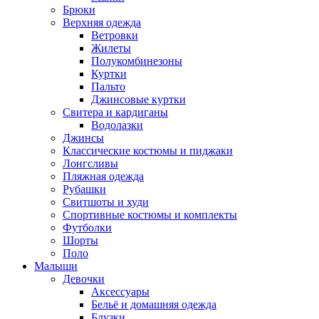
Брюки
Верхняя одежда
Ветровки
Жилеты
Полукомбинезоны
Куртки
Пальто
Джинсовые куртки
Свитера и кардиганы
Водолазки
Джинсы
Классические костюмы и пиджаки
Лонгсливы
Пляжная одежда
Рубашки
Свитшоты и худи
Спортивные костюмы и комплекты
Футболки
Шорты
Поло
Малыши
Девочки
Аксессуары
Бельё и домашняя одежда
Блузки