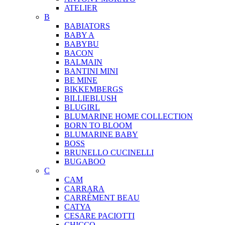
ATELIER
B
BABIATORS
BABY A
BABYBU
BACON
BALMAIN
BANTINI MINI
BE MINE
BIKKEMBERGS
BILLIEBLUSH
BLUGIRL
BLUMARINE HOME COLLECTION
BORN TO BLOOM
BLUMARINE BABY
BOSS
BRUNELLO CUCINELLI
BUGABOO
C
CAM
CARRARA
CARRÉMENT BEAU
CATYA
CESARE PACIOTTI
CHICCO