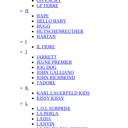
GIVENCHY
GF FERRE
H
HAPE
HELLO BABY
HUGO
HUTSCHENREUTHER
HARTAN
I
IL FIORE
J
JARRETT
JEUNE PREMIER
JOG DOG
JOHN GALLIANO
JOHN RICHMOND
J'ADORE
K
KARL LAGERFELD KIDS
KISSY KISSY
L
L.O.L SURPRISE
LA PERLA
LADIA
LANVIN