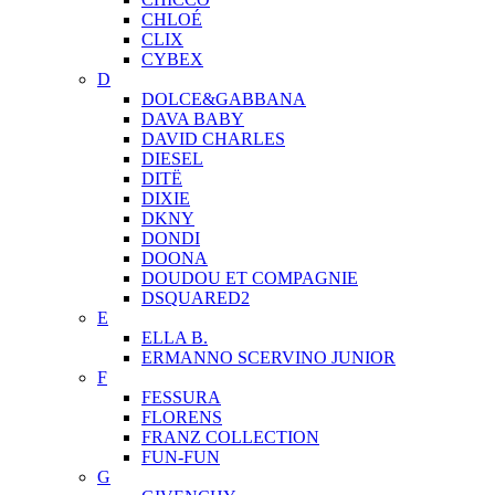
CHLOÉ
CLIX
CYBEX
D
DOLCE&GABBANA
DAVA BABY
DAVID CHARLES
DIESEL
DITЁ
DIXIE
DKNY
DONDI
DOONA
DOUDOU ET COMPAGNIE
DSQUARED2
E
ELLA B.
ERMANNO SCERVINO JUNIOR
F
FESSURA
FLORENS
FRANZ COLLECTION
FUN-FUN
G