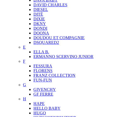
DAVA BABY
DAVID CHARLES
DIESEL
DITЁ
DIXIE
DKNY
DONDI
DOONA
DOUDOU ET COMPAGNIE
DSQUARED2
E
ELLA B.
ERMANNO SCERVINO JUNIOR
F
FESSURA
FLORENS
FRANZ COLLECTION
FUN-FUN
G
GIVENCHY
GF FERRE
H
HAPE
HELLO BABY
HUGO