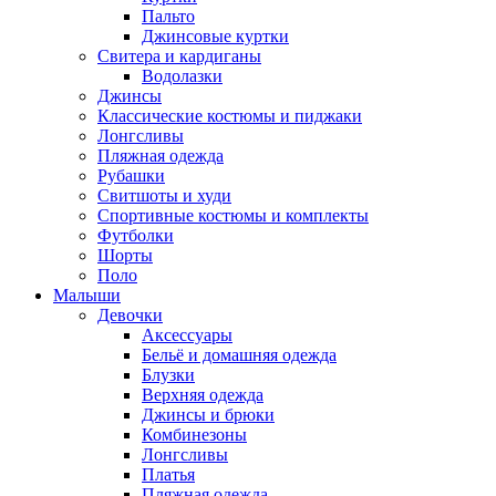
Пальто
Джинсовые куртки
Свитера и кардиганы
Водолазки
Джинсы
Классические костюмы и пиджаки
Лонгсливы
Пляжная одежда
Рубашки
Свитшоты и худи
Спортивные костюмы и комплекты
Футболки
Шорты
Поло
Малыши
Девочки
Аксессуары
Бельё и домашняя одежда
Блузки
Верхняя одежда
Джинсы и брюки
Комбинезоны
Лонгсливы
Платья
Пляжная одежда