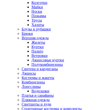
Колготки
Майки
Носки
Пижамы
Трусы
Халаты
Блузы и рубашки
Брюки
Верхняя одежда
Жилеты
Куртки
Пальто
Ветровки
Джинсовые куртки
Полукомбинезоны
Свитера и кардиганы
Джинсы
Костюмы и жакеты
Комбинезоны
Лонгсливы
Водолазки
Платья и сарафаны
Пляжная одежда
Свитшоты и худи
Спортивные костюмы и комплекты