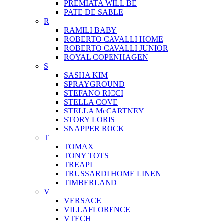
PREMIATA WILL BE
PATE DE SABLE
R
RAMILI BABY
ROBERTO CAVALLI HOME
ROBERTO CAVALLI JUNIOR
ROYAL COPENHAGEN
S
SASHA KIM
SPRAYGROUND
STEFANO RICCI
STELLA COVE
STELLA McCARTNEY
STORY LORIS
SNAPPER ROCK
T
TOMAX
TONY TOTS
TREAPI
TRUSSARDI HOME LINEN
TIMBERLAND
V
VERSACE
VILLAFLORENCE
VTECH