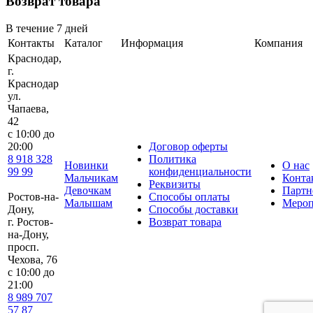
Возврат товара
В течение 7 дней
Контакты
Каталог
Информация
Компания
Краснодар,
г.
Краснодар
ул.
Чапаева,
42
с 10:00 до
20:00
Договор оферты
8 918 328
Политика
Новинки
О нас
99 99
конфиденциальности
Мальчикам
Конта
Реквизиты
Девочкам
Партн
Ростов-на-
Способы оплаты
Малышам
Мероп
Дону,
Способы доставки
г. Ростов-
Возврат товара
на-Дону,
просп.
Чехова, 76
c 10:00 до
21:00
8 989 707
57 87