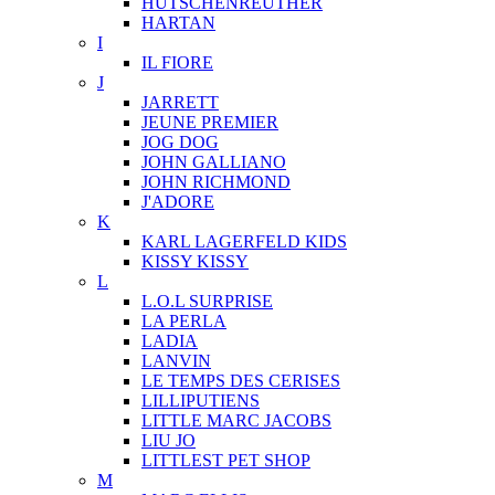
HUTSCHENREUTHER
HARTAN
I
IL FIORE
J
JARRETT
JEUNE PREMIER
JOG DOG
JOHN GALLIANO
JOHN RICHMOND
J'ADORE
K
KARL LAGERFELD KIDS
KISSY KISSY
L
L.O.L SURPRISE
LA PERLA
LADIA
LANVIN
LE TEMPS DES CERISES
LILLIPUTIENS
LITTLE MARC JACOBS
LIU JO
LITTLEST PET SHOP
M