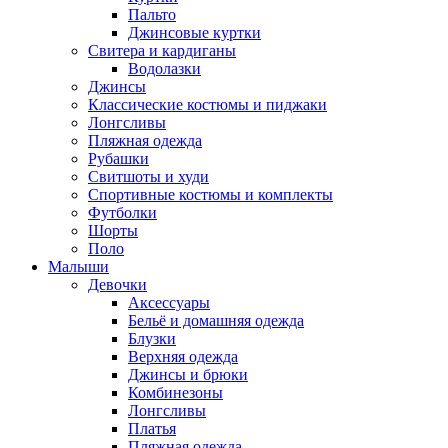
Пальто
Джинсовые куртки
Свитера и кардиганы
Водолазки
Джинсы
Классические костюмы и пиджаки
Лонгсливы
Пляжная одежда
Рубашки
Свитшоты и худи
Спортивные костюмы и комплекты
Футболки
Шорты
Поло
Малыши
Девочки
Аксессуары
Бельё и домашняя одежда
Блузки
Верхняя одежда
Джинсы и брюки
Комбинезоны
Лонгсливы
Платья
Пляжная одежда