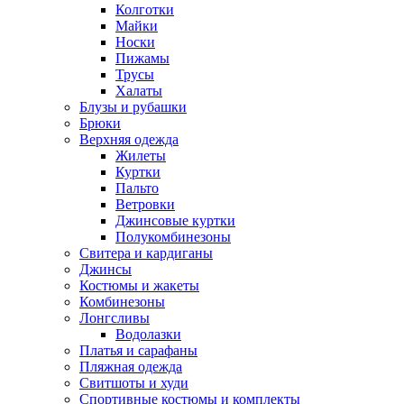
Колготки
Майки
Носки
Пижамы
Трусы
Халаты
Блузы и рубашки
Брюки
Верхняя одежда
Жилеты
Куртки
Пальто
Ветровки
Джинсовые куртки
Полукомбинезоны
Свитера и кардиганы
Джинсы
Костюмы и жакеты
Комбинезоны
Лонгсливы
Водолазки
Платья и сарафаны
Пляжная одежда
Свитшоты и худи
Спортивные костюмы и комплекты