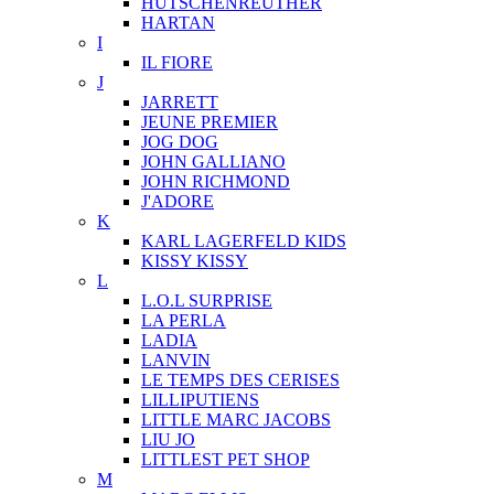
HUTSCHENREUTHER
HARTAN
I
IL FIORE
J
JARRETT
JEUNE PREMIER
JOG DOG
JOHN GALLIANO
JOHN RICHMOND
J'ADORE
K
KARL LAGERFELD KIDS
KISSY KISSY
L
L.O.L SURPRISE
LA PERLA
LADIA
LANVIN
LE TEMPS DES CERISES
LILLIPUTIENS
LITTLE MARC JACOBS
LIU JO
LITTLEST PET SHOP
M