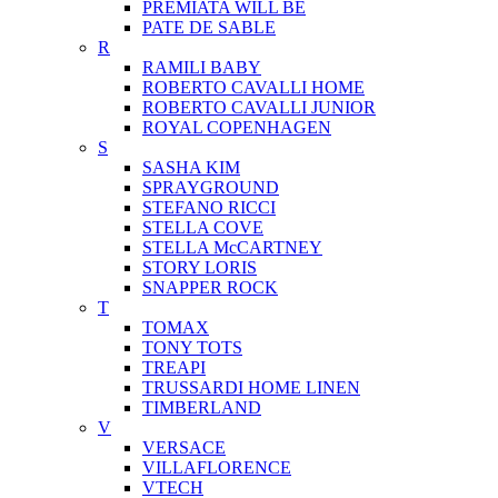
PREMIATA WILL BE
PATE DE SABLE
R
RAMILI BABY
ROBERTO CAVALLI HOME
ROBERTO CAVALLI JUNIOR
ROYAL COPENHAGEN
S
SASHA KIM
SPRAYGROUND
STEFANO RICCI
STELLA COVE
STELLA McCARTNEY
STORY LORIS
SNAPPER ROCK
T
TOMAX
TONY TOTS
TREAPI
TRUSSARDI HOME LINEN
TIMBERLAND
V
VERSACE
VILLAFLORENCE
VTECH