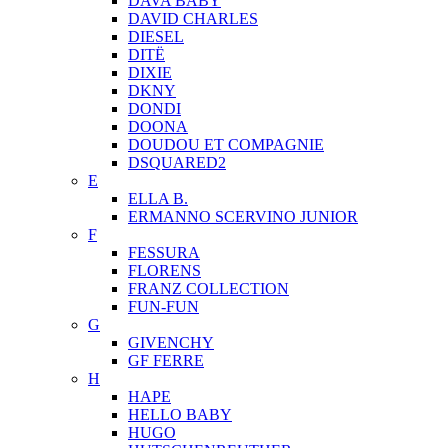
DAVA BABY
DAVID CHARLES
DIESEL
DITЁ
DIXIE
DKNY
DONDI
DOONA
DOUDOU ET COMPAGNIE
DSQUARED2
E
ELLA B.
ERMANNO SCERVINO JUNIOR
F
FESSURA
FLORENS
FRANZ COLLECTION
FUN-FUN
G
GIVENCHY
GF FERRE
H
HAPE
HELLO BABY
HUGO