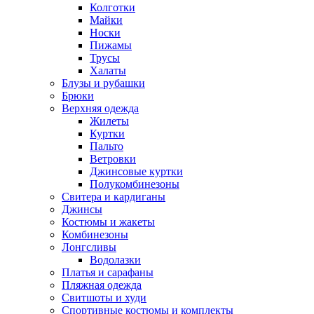
Колготки
Майки
Носки
Пижамы
Трусы
Халаты
Блузы и рубашки
Брюки
Верхняя одежда
Жилеты
Куртки
Пальто
Ветровки
Джинсовые куртки
Полукомбинезоны
Свитера и кардиганы
Джинсы
Костюмы и жакеты
Комбинезоны
Лонгсливы
Водолазки
Платья и сарафаны
Пляжная одежда
Свитшоты и худи
Спортивные костюмы и комплекты