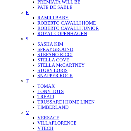
PREMIATA WILL BE
PATE DE SABLE
R
RAMILI BABY
ROBERTO CAVALLI HOME
ROBERTO CAVALLI JUNIOR
ROYAL COPENHAGEN
S
SASHA KIM
SPRAYGROUND
STEFANO RICCI
STELLA COVE
STELLA McCARTNEY
STORY LORIS
SNAPPER ROCK
T
TOMAX
TONY TOTS
TREAPI
TRUSSARDI HOME LINEN
TIMBERLAND
V
VERSACE
VILLAFLORENCE
VTECH