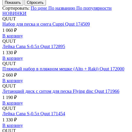
Сортировать:
По цене
По названию
По популярности
НОВИНКИ
QUUT
Набор для песка и снега Cuppi Quut 174509
1 060 ₽
В корзину
QUUT
Лейка Cana S-0.5л Quut 172895
1 330 ₽
В корзину
QUUT
Пляжный набор в пляжном мешке (Alto + Raki) Quut 172000
2 660 ₽
В корзину
QUUT
Летающий диск с ситом для песка Flying disc Quut 171966
1 190 ₽
В корзину
QUUT
Лейка Cana S-0.5л Quut 171454
1 330 ₽
В корзину
QUUT