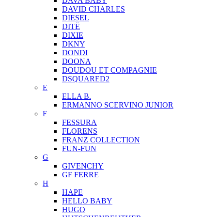
DAVA BABY
DAVID CHARLES
DIESEL
DITЁ
DIXIE
DKNY
DONDI
DOONA
DOUDOU ET COMPAGNIE
DSQUARED2
E
ELLA B.
ERMANNO SCERVINO JUNIOR
F
FESSURA
FLORENS
FRANZ COLLECTION
FUN-FUN
G
GIVENCHY
GF FERRE
H
HAPE
HELLO BABY
HUGO