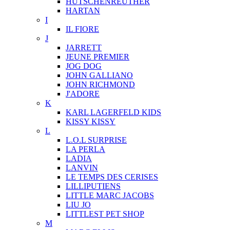
HUTSCHENREUTHER
HARTAN
I
IL FIORE
J
JARRETT
JEUNE PREMIER
JOG DOG
JOHN GALLIANO
JOHN RICHMOND
J'ADORE
K
KARL LAGERFELD KIDS
KISSY KISSY
L
L.O.L SURPRISE
LA PERLA
LADIA
LANVIN
LE TEMPS DES CERISES
LILLIPUTIENS
LITTLE MARC JACOBS
LIU JO
LITTLEST PET SHOP
M