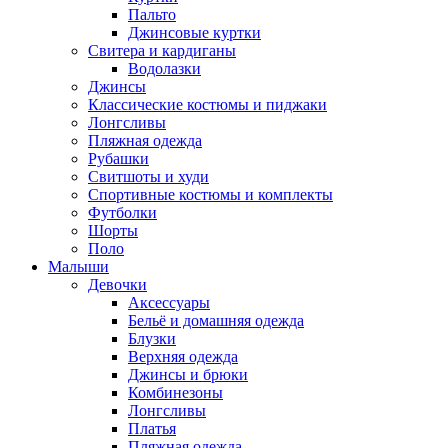
Пальто
Джинсовые куртки
Свитера и кардиганы
Водолазки
Джинсы
Классические костюмы и пиджаки
Лонгсливы
Пляжная одежда
Рубашки
Свитшоты и худи
Спортивные костюмы и комплекты
Футболки
Шорты
Поло
Малыши
Девочки
Аксессуары
Бельё и домашняя одежда
Блузки
Верхняя одежда
Джинсы и брюки
Комбинезоны
Лонгсливы
Платья
Пляжная одежда