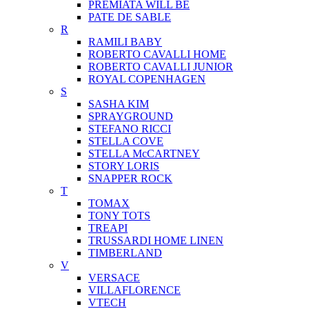
PREMIATA WILL BE
PATE DE SABLE
R
RAMILI BABY
ROBERTO CAVALLI HOME
ROBERTO CAVALLI JUNIOR
ROYAL COPENHAGEN
S
SASHA KIM
SPRAYGROUND
STEFANO RICCI
STELLA COVE
STELLA McCARTNEY
STORY LORIS
SNAPPER ROCK
T
TOMAX
TONY TOTS
TREAPI
TRUSSARDI HOME LINEN
TIMBERLAND
V
VERSACE
VILLAFLORENCE
VTECH