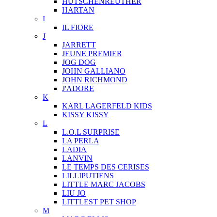
HUTSCHENREUTHER
HARTAN
I
IL FIORE
J
JARRETT
JEUNE PREMIER
JOG DOG
JOHN GALLIANO
JOHN RICHMOND
J'ADORE
K
KARL LAGERFELD KIDS
KISSY KISSY
L
L.O.L SURPRISE
LA PERLA
LADIA
LANVIN
LE TEMPS DES CERISES
LILLIPUTIENS
LITTLE MARC JACOBS
LIU JO
LITTLEST PET SHOP
M