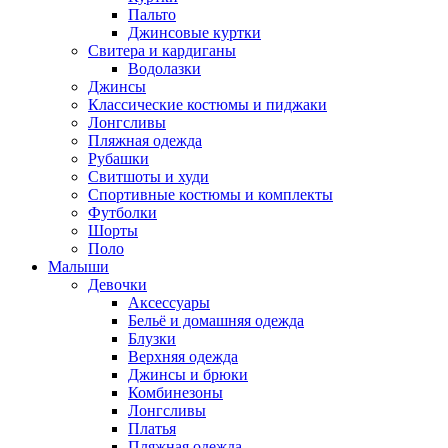
Пальто
Джинсовые куртки
Свитера и кардиганы
Водолазки
Джинсы
Классические костюмы и пиджаки
Лонгсливы
Пляжная одежда
Рубашки
Свитшоты и худи
Спортивные костюмы и комплекты
Футболки
Шорты
Поло
Малыши
Девочки
Аксессуары
Бельё и домашняя одежда
Блузки
Верхняя одежда
Джинсы и брюки
Комбинезоны
Лонгсливы
Платья
Пляжная одежда