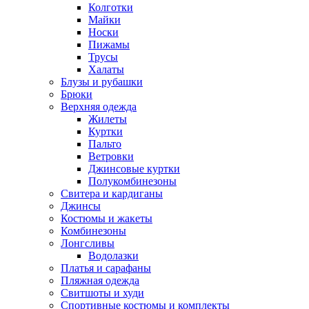
Колготки
Майки
Носки
Пижамы
Трусы
Халаты
Блузы и рубашки
Брюки
Верхняя одежда
Жилеты
Куртки
Пальто
Ветровки
Джинсовые куртки
Полукомбинезоны
Свитера и кардиганы
Джинсы
Костюмы и жакеты
Комбинезоны
Лонгсливы
Водолазки
Платья и сарафаны
Пляжная одежда
Свитшоты и худи
Спортивные костюмы и комплекты