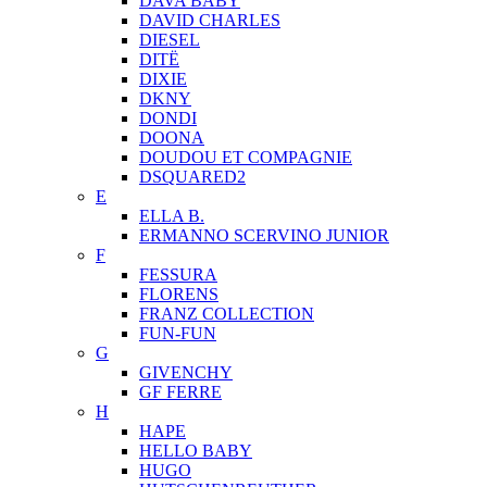
DAVA BABY
DAVID CHARLES
DIESEL
DITЁ
DIXIE
DKNY
DONDI
DOONA
DOUDOU ET COMPAGNIE
DSQUARED2
E
ELLA B.
ERMANNO SCERVINO JUNIOR
F
FESSURA
FLORENS
FRANZ COLLECTION
FUN-FUN
G
GIVENCHY
GF FERRE
H
HAPE
HELLO BABY
HUGO