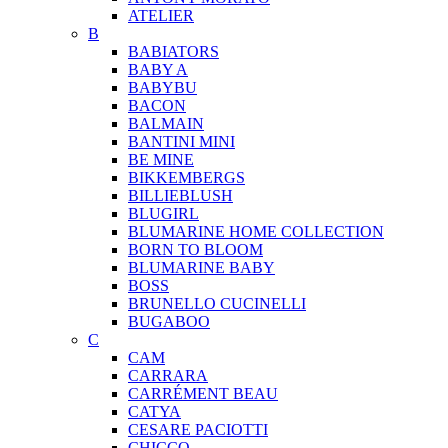
ATELIER
B
BABIATORS
BABY A
BABYBU
BACON
BALMAIN
BANTINI MINI
BE MINE
BIKKEMBERGS
BILLIEBLUSH
BLUGIRL
BLUMARINE HOME COLLECTION
BORN TO BLOOM
BLUMARINE BABY
BOSS
BRUNELLO CUCINELLI
BUGABOO
C
CAM
CARRARA
CARRÉMENT BEAU
CATYA
CESARE PACIOTTI
CHICCO