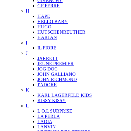
GIVENCHY
GF FERRE
H
HAPE
HELLO BABY
HUGO
HUTSCHENREUTHER
HARTAN
I
IL FIORE
J
JARRETT
JEUNE PREMIER
JOG DOG
JOHN GALLIANO
JOHN RICHMOND
J'ADORE
K
KARL LAGERFELD KIDS
KISSY KISSY
L
L.O.L SURPRISE
LA PERLA
LADIA
LANVIN