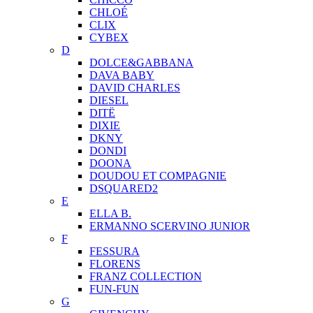
CHLOÉ
CLIX
CYBEX
D
DOLCE&GABBANA
DAVA BABY
DAVID CHARLES
DIESEL
DITЁ
DIXIE
DKNY
DONDI
DOONA
DOUDOU ET COMPAGNIE
DSQUARED2
E
ELLA B.
ERMANNO SCERVINO JUNIOR
F
FESSURA
FLORENS
FRANZ COLLECTION
FUN-FUN
G