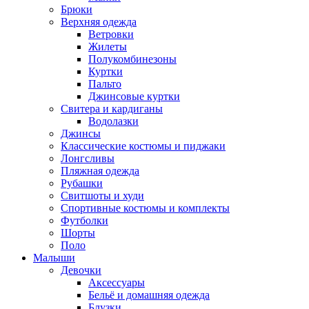
Брюки
Верхняя одежда
Ветровки
Жилеты
Полукомбинезоны
Куртки
Пальто
Джинсовые куртки
Свитера и кардиганы
Водолазки
Джинсы
Классические костюмы и пиджаки
Лонгсливы
Пляжная одежда
Рубашки
Свитшоты и худи
Спортивные костюмы и комплекты
Футболки
Шорты
Поло
Малыши
Девочки
Аксессуары
Бельё и домашняя одежда
Блузки