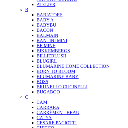
ATELIER
B
BABIATORS
BABY A
BABYBU
BACON
BALMAIN
BANTINI MINI
BE MINE
BIKKEMBERGS
BILLIEBLUSH
BLUGIRL
BLUMARINE HOME COLLECTION
BORN TO BLOOM
BLUMARINE BABY
BOSS
BRUNELLO CUCINELLI
BUGABOO
C
CAM
CARRARA
CARRÉMENT BEAU
CATYA
CESARE PACIOTTI
CHICCO