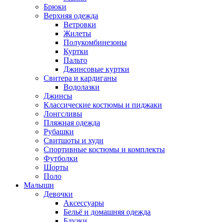
Брюки
Верхняя одежда
Ветровки
Жилеты
Полукомбинезоны
Куртки
Пальто
Джинсовые куртки
Свитера и кардиганы
Водолазки
Джинсы
Классические костюмы и пиджаки
Лонгсливы
Пляжная одежда
Рубашки
Свитшоты и худи
Спортивные костюмы и комплекты
Футболки
Шорты
Поло
Малыши
Девочки
Аксессуары
Бельё и домашняя одежда
Блузки