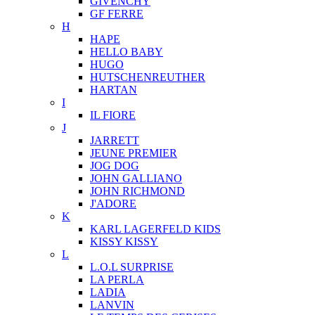
GIVENCHY
GF FERRE
H
HAPE
HELLO BABY
HUGO
HUTSCHENREUTHER
HARTAN
I
IL FIORE
J
JARRETT
JEUNE PREMIER
JOG DOG
JOHN GALLIANO
JOHN RICHMOND
J'ADORE
K
KARL LAGERFELD KIDS
KISSY KISSY
L
L.O.L SURPRISE
LA PERLA
LADIA
LANVIN