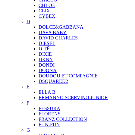
CHLOÉ
CLIX
CYBEX
D
DOLCE&GABBANA
DAVA BABY
DAVID CHARLES
DIESEL
DITЁ
DIXIE
DKNY
DONDI
DOONA
DOUDOU ET COMPAGNIE
DSQUARED2
E
ELLA B.
ERMANNO SCERVINO JUNIOR
F
FESSURA
FLORENS
FRANZ COLLECTION
FUN-FUN
G