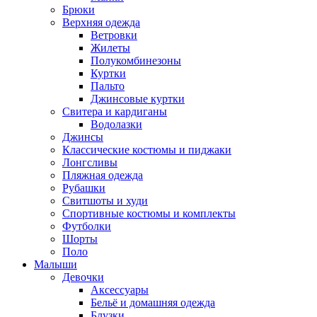
Брюки
Верхняя одежда
Ветровки
Жилеты
Полукомбинезоны
Куртки
Пальто
Джинсовые куртки
Свитера и кардиганы
Водолазки
Джинсы
Классические костюмы и пиджаки
Лонгсливы
Пляжная одежда
Рубашки
Свитшоты и худи
Спортивные костюмы и комплекты
Футболки
Шорты
Поло
Малыши
Девочки
Аксессуары
Бельё и домашняя одежда
Блузки