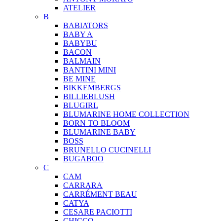
ATELIER
B
BABIATORS
BABY A
BABYBU
BACON
BALMAIN
BANTINI MINI
BE MINE
BIKKEMBERGS
BILLIEBLUSH
BLUGIRL
BLUMARINE HOME COLLECTION
BORN TO BLOOM
BLUMARINE BABY
BOSS
BRUNELLO CUCINELLI
BUGABOO
C
CAM
CARRARA
CARRÉMENT BEAU
CATYA
CESARE PACIOTTI
CHICCO