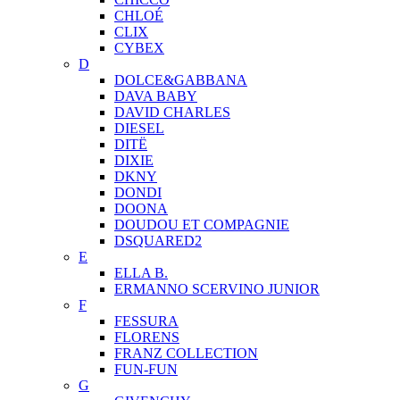
CHLOÉ
CLIX
CYBEX
D
DOLCE&GABBANA
DAVA BABY
DAVID CHARLES
DIESEL
DITЁ
DIXIE
DKNY
DONDI
DOONA
DOUDOU ET COMPAGNIE
DSQUARED2
E
ELLA B.
ERMANNO SCERVINO JUNIOR
F
FESSURA
FLORENS
FRANZ COLLECTION
FUN-FUN
G