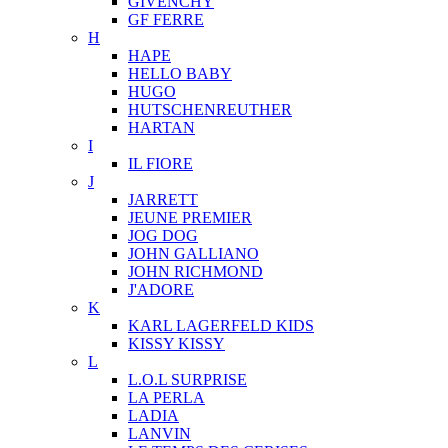
GIVENCHY
GF FERRE
H
HAPE
HELLO BABY
HUGO
HUTSCHENREUTHER
HARTAN
I
IL FIORE
J
JARRETT
JEUNE PREMIER
JOG DOG
JOHN GALLIANO
JOHN RICHMOND
J'ADORE
K
KARL LAGERFELD KIDS
KISSY KISSY
L
L.O.L SURPRISE
LA PERLA
LADIA
LANVIN