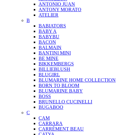
ANTONIO JUAN
ANTONY MORATO
ATELIER
B
BABIATORS
BABY A
BABYBU
BACON
BALMAIN
BANTINI MINI
BE MINE
BIKKEMBERGS
BILLIEBLUSH
BLUGIRL
BLUMARINE HOME COLLECTION
BORN TO BLOOM
BLUMARINE BABY
BOSS
BRUNELLO CUCINELLI
BUGABOO
C
CAM
CARRARA
CARRÉMENT BEAU
CATYA