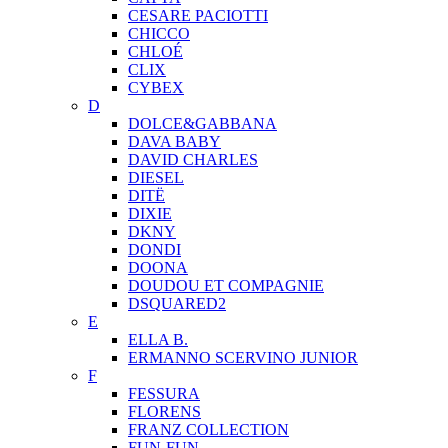
CESARE PACIOTTI
CHICCO
CHLOÉ
CLIX
CYBEX
D
DOLCE&GABBANA
DAVA BABY
DAVID CHARLES
DIESEL
DITЁ
DIXIE
DKNY
DONDI
DOONA
DOUDOU ET COMPAGNIE
DSQUARED2
E
ELLA B.
ERMANNO SCERVINO JUNIOR
F
FESSURA
FLORENS
FRANZ COLLECTION
FUN-FUN