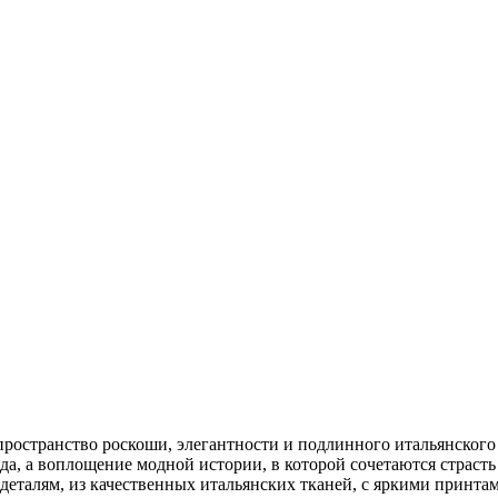
ространство роскоши, элегантности и подлинного итальянского 
да, а воплощение модной истории, в которой сочетаются страст
 деталям, из качественных итальянских тканей, с яркими принта