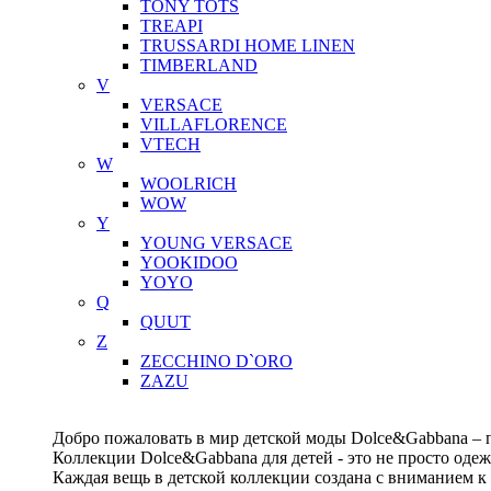
TONY TOTS
TREAPI
TRUSSARDI HOME LINEN
TIMBERLAND
V
VERSACE
VILLAFLORENCE
VTECH
W
WOOLRICH
WOW
Y
YOUNG VERSACE
YOOKIDOO
YOYO
Q
QUUT
Z
ZECCHINO D`ORO
ZAZU
Добро пожаловать в мир детской моды Dolce&Gabbana – п
Коллекции Dolce&Gabbana для детей - это не просто одеж
Каждая вещь в детской коллекции создана с вниманием к