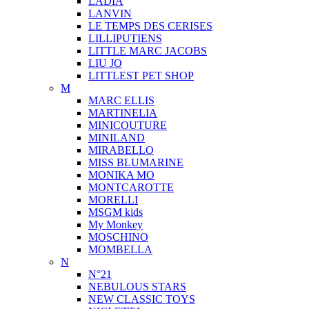
LADIA
LANVIN
LE TEMPS DES CERISES
LILLIPUTIENS
LITTLE MARC JACOBS
LIU JO
LITTLEST PET SHOP
M
MARC ELLIS
MARTINELIA
MINICOUTURE
MINILAND
MIRABELLO
MISS BLUMARINE
MONIKA MO
MONTCAROTTE
MORELLI
MSGM kids
My Monkey
MOSCHINO
MOMBELLA
N
N°21
NEBULOUS STARS
NEW CLASSIC TOYS