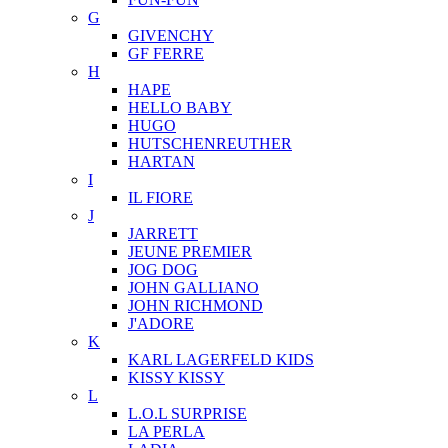
G
GIVENCHY
GF FERRE
H
HAPE
HELLO BABY
HUGO
HUTSCHENREUTHER
HARTAN
I
IL FIORE
J
JARRETT
JEUNE PREMIER
JOG DOG
JOHN GALLIANO
JOHN RICHMOND
J'ADORE
K
KARL LAGERFELD KIDS
KISSY KISSY
L
L.O.L SURPRISE
LA PERLA