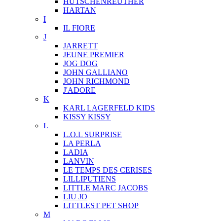
HUTSCHENREUTHER
HARTAN
I
IL FIORE
J
JARRETT
JEUNE PREMIER
JOG DOG
JOHN GALLIANO
JOHN RICHMOND
J'ADORE
K
KARL LAGERFELD KIDS
KISSY KISSY
L
L.O.L SURPRISE
LA PERLA
LADIA
LANVIN
LE TEMPS DES CERISES
LILLIPUTIENS
LITTLE MARC JACOBS
LIU JO
LITTLEST PET SHOP
M