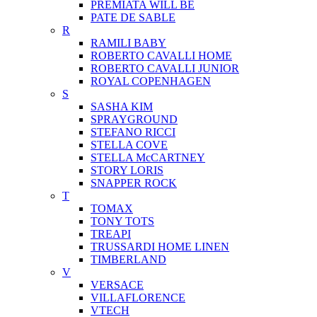
PREMIATA WILL BE
PATE DE SABLE
R
RAMILI BABY
ROBERTO CAVALLI HOME
ROBERTO CAVALLI JUNIOR
ROYAL COPENHAGEN
S
SASHA KIM
SPRAYGROUND
STEFANO RICCI
STELLA COVE
STELLA McCARTNEY
STORY LORIS
SNAPPER ROCK
T
TOMAX
TONY TOTS
TREAPI
TRUSSARDI HOME LINEN
TIMBERLAND
V
VERSACE
VILLAFLORENCE
VTECH