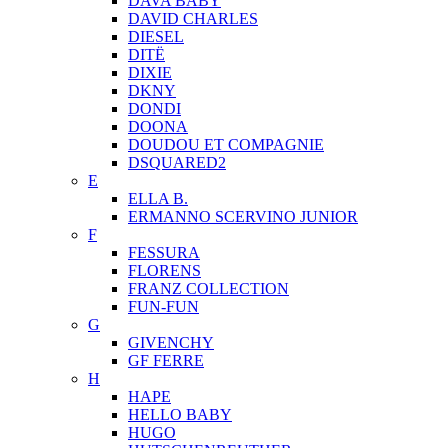
DAVA BABY
DAVID CHARLES
DIESEL
DITЁ
DIXIE
DKNY
DONDI
DOONA
DOUDOU ET COMPAGNIE
DSQUARED2
E
ELLA B.
ERMANNO SCERVINO JUNIOR
F
FESSURA
FLORENS
FRANZ COLLECTION
FUN-FUN
G
GIVENCHY
GF FERRE
H
HAPE
HELLO BABY
HUGO