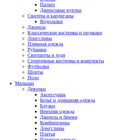
Пальто
Джинсовые куртки
Свитера и кардиганы
Водолазки
Джинсы
Классические костюмы и пиджаки
Лонгсливы
Пляжная одежда
Рубашки
Свитшоты и худи
Спортивные костюмы и комплекты
Футболки
Шорты
Поло
Малыши
Девочки
Аксессуары
Бельё и домашняя одежда
Блузки
Верхняя одежда
Джинсы и брюки
Комбинезоны
Лонгсливы
Платья
Пляжная одежда