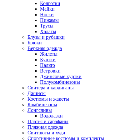
Колготки
Майки
Носки
Пижамы
Трусы
Халаты
Блузы и рубашки
Брюки
Верхняя одежда
Жилеты
Куртки
Пальто
Ветровки
Джинсовые куртки
Полукомбинезоны
Свитера и кардиганы
Джинсы
Костюмы и жакеты
Комбинезоны
Лонгсливы
Водолазки
Платья и сарафаны
Пляжная одежда
Свитшоты и худи
Спортивные костюмы и комплекты