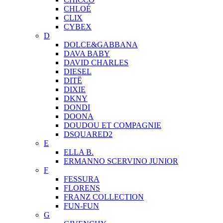
CHLOÉ
CLIX
CYBEX
D
DOLCE&GABBANA
DAVA BABY
DAVID CHARLES
DIESEL
DITЁ
DIXIE
DKNY
DONDI
DOONA
DOUDOU ET COMPAGNIE
DSQUARED2
E
ELLA B.
ERMANNO SCERVINO JUNIOR
F
FESSURA
FLORENS
FRANZ COLLECTION
FUN-FUN
G