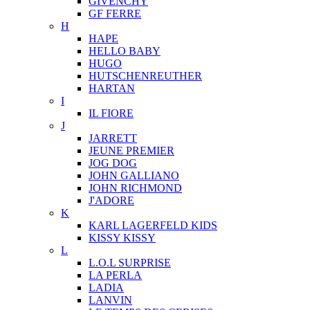
GIVENCHY
GF FERRE
H
HAPE
HELLO BABY
HUGO
HUTSCHENREUTHER
HARTAN
I
IL FIORE
J
JARRETT
JEUNE PREMIER
JOG DOG
JOHN GALLIANO
JOHN RICHMOND
J'ADORE
K
KARL LAGERFELD KIDS
KISSY KISSY
L
L.O.L SURPRISE
LA PERLA
LADIA
LANVIN