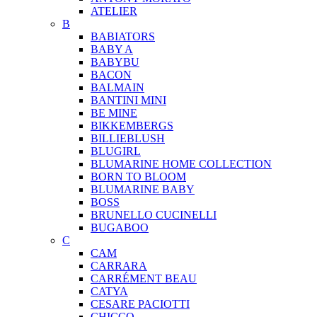
ATELIER
B
BABIATORS
BABY A
BABYBU
BACON
BALMAIN
BANTINI MINI
BE MINE
BIKKEMBERGS
BILLIEBLUSH
BLUGIRL
BLUMARINE HOME COLLECTION
BORN TO BLOOM
BLUMARINE BABY
BOSS
BRUNELLO CUCINELLI
BUGABOO
C
CAM
CARRARA
CARRÉMENT BEAU
CATYA
CESARE PACIOTTI
CHICCO