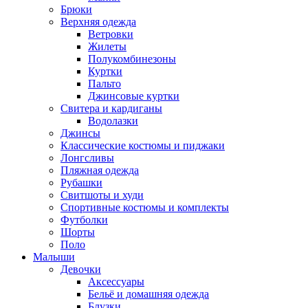
Брюки
Верхняя одежда
Ветровки
Жилеты
Полукомбинезоны
Куртки
Пальто
Джинсовые куртки
Свитера и кардиганы
Водолазки
Джинсы
Классические костюмы и пиджаки
Лонгсливы
Пляжная одежда
Рубашки
Свитшоты и худи
Спортивные костюмы и комплекты
Футболки
Шорты
Поло
Малыши
Девочки
Аксессуары
Бельё и домашняя одежда
Блузки