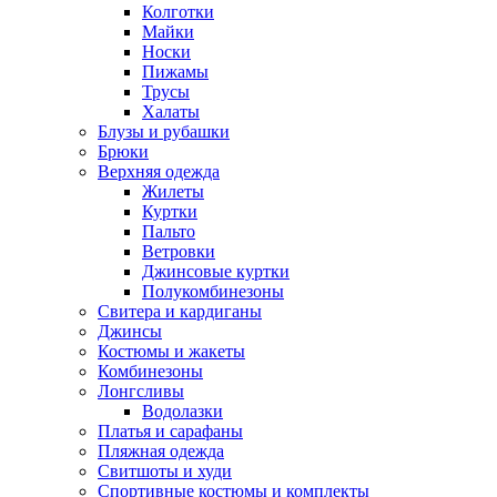
Колготки
Майки
Носки
Пижамы
Трусы
Халаты
Блузы и рубашки
Брюки
Верхняя одежда
Жилеты
Куртки
Пальто
Ветровки
Джинсовые куртки
Полукомбинезоны
Свитера и кардиганы
Джинсы
Костюмы и жакеты
Комбинезоны
Лонгсливы
Водолазки
Платья и сарафаны
Пляжная одежда
Свитшоты и худи
Спортивные костюмы и комплекты