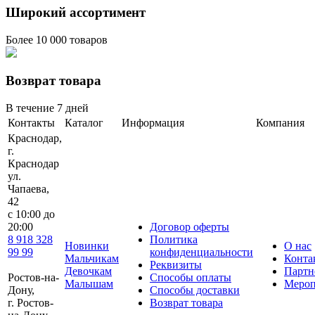
Широкий ассортимент
Более 10 000 товаров
Возврат товара
В течение 7 дней
Контакты
Каталог
Информация
Компания
Краснодар,
г.
Краснодар
ул.
Чапаева,
42
с 10:00 до
20:00
Договор оферты
8 918 328
Политика
Новинки
О нас
99 99
конфиденциальности
Мальчикам
Конта
Реквизиты
Девочкам
Партн
Ростов-на-
Способы оплаты
Малышам
Мероп
Дону,
Способы доставки
г. Ростов-
Возврат товара