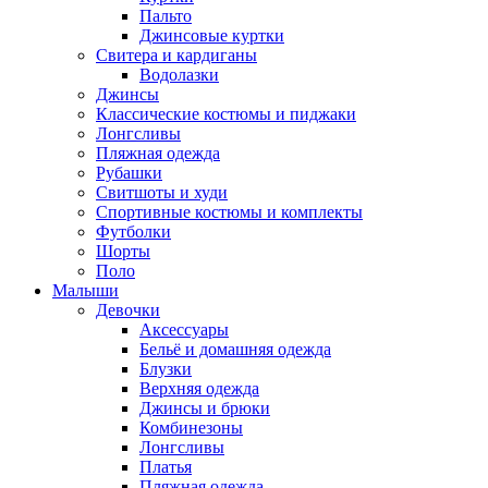
Пальто
Джинсовые куртки
Свитера и кардиганы
Водолазки
Джинсы
Классические костюмы и пиджаки
Лонгсливы
Пляжная одежда
Рубашки
Свитшоты и худи
Спортивные костюмы и комплекты
Футболки
Шорты
Поло
Малыши
Девочки
Аксессуары
Бельё и домашняя одежда
Блузки
Верхняя одежда
Джинсы и брюки
Комбинезоны
Лонгсливы
Платья
Пляжная одежда