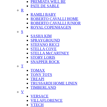
PREMIATA WILL BE
PATE DE SABLE
R
RAMILI BABY
ROBERTO CAVALLI HOME
ROBERTO CAVALLI JUNIOR
ROYAL COPENHAGEN
S
SASHA KIM
SPRAYGROUND
STEFANO RICCI
STELLA COVE
STELLA McCARTNEY
STORY LORIS
SNAPPER ROCK
T
TOMAX
TONY TOTS
TREAPI
TRUSSARDI HOME LINEN
TIMBERLAND
V
VERSACE
VILLAFLORENCE
VTECH