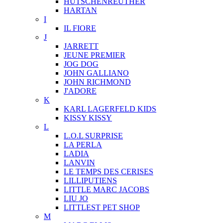
HUTSCHENREUTHER
HARTAN
I
IL FIORE
J
JARRETT
JEUNE PREMIER
JOG DOG
JOHN GALLIANO
JOHN RICHMOND
J'ADORE
K
KARL LAGERFELD KIDS
KISSY KISSY
L
L.O.L SURPRISE
LA PERLA
LADIA
LANVIN
LE TEMPS DES CERISES
LILLIPUTIENS
LITTLE MARC JACOBS
LIU JO
LITTLEST PET SHOP
M