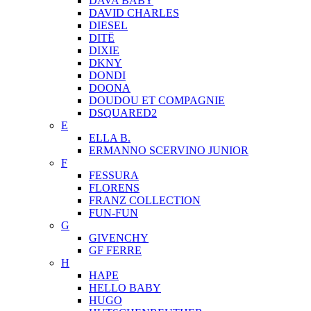
DAVA BABY
DAVID CHARLES
DIESEL
DITЁ
DIXIE
DKNY
DONDI
DOONA
DOUDOU ET COMPAGNIE
DSQUARED2
E
ELLA B.
ERMANNO SCERVINO JUNIOR
F
FESSURA
FLORENS
FRANZ COLLECTION
FUN-FUN
G
GIVENCHY
GF FERRE
H
HAPE
HELLO BABY
HUGO