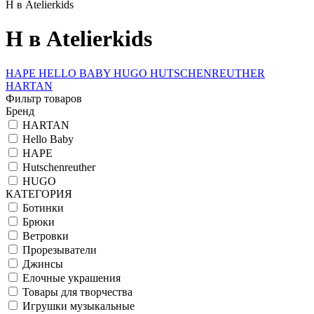
H в Atelierkids
H в Atelierkids
HAPE
HELLO BABY
HUGO
HUTSCHENREUTHER
HARTAN
Фильтр товаров
Бренд
HARTAN
Hello Baby
HAPE
Hutschenreuther
HUGO
КАТЕГОРИЯ
Ботинки
Брюки
Ветровки
Прорезыватели
Джинсы
Елочные украшения
Товары для творчества
Игрушки музыкальные