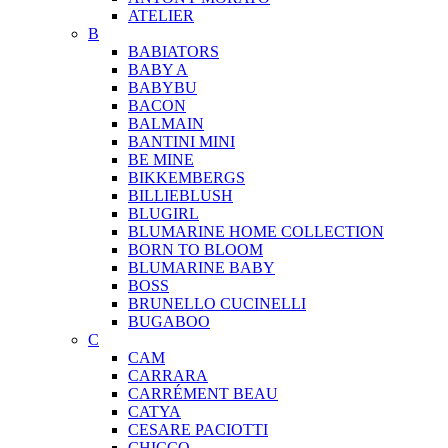
ATELIER
B
BABIATORS
BABY A
BABYBU
BACON
BALMAIN
BANTINI MINI
BE MINE
BIKKEMBERGS
BILLIEBLUSH
BLUGIRL
BLUMARINE HOME COLLECTION
BORN TO BLOOM
BLUMARINE BABY
BOSS
BRUNELLO CUCINELLI
BUGABOO
C
CAM
CARRARA
CARRÉMENT BEAU
CATYA
CESARE PACIOTTI
CHICCO