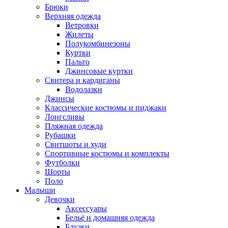
Брюки
Верхняя одежда
Ветровки
Жилеты
Полукомбинезоны
Куртки
Пальто
Джинсовые куртки
Свитера и кардиганы
Водолазки
Джинсы
Классические костюмы и пиджаки
Лонгсливы
Пляжная одежда
Рубашки
Свитшоты и худи
Спортивные костюмы и комплекты
Футболки
Шорты
Поло
Малыши
Девочки
Аксессуары
Бельё и домашняя одежда
Блузки