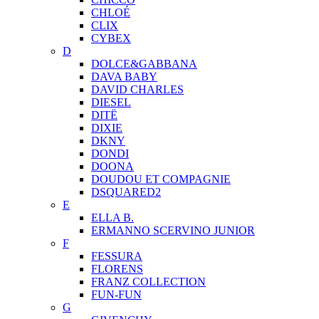
CHLOÉ
CLIX
CYBEX
D
DOLCE&GABBANA
DAVA BABY
DAVID CHARLES
DIESEL
DITЁ
DIXIE
DKNY
DONDI
DOONA
DOUDOU ET COMPAGNIE
DSQUARED2
E
ELLA B.
ERMANNO SCERVINO JUNIOR
F
FESSURA
FLORENS
FRANZ COLLECTION
FUN-FUN
G