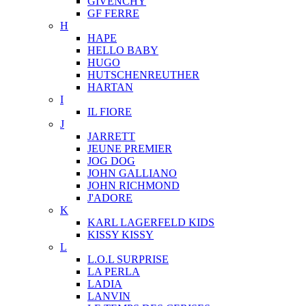
GIVENCHY
GF FERRE
H
HAPE
HELLO BABY
HUGO
HUTSCHENREUTHER
HARTAN
I
IL FIORE
J
JARRETT
JEUNE PREMIER
JOG DOG
JOHN GALLIANO
JOHN RICHMOND
J'ADORE
K
KARL LAGERFELD KIDS
KISSY KISSY
L
L.O.L SURPRISE
LA PERLA
LADIA
LANVIN