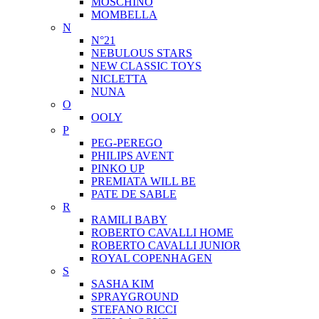
MOSCHINO
MOMBELLA
N
N°21
NEBULOUS STARS
NEW CLASSIC TOYS
NICLETTA
NUNA
O
OOLY
P
PEG-PEREGO
PHILIPS AVENT
PINKO UP
PREMIATA WILL BE
PATE DE SABLE
R
RAMILI BABY
ROBERTO CAVALLI HOME
ROBERTO CAVALLI JUNIOR
ROYAL COPENHAGEN
S
SASHA KIM
SPRAYGROUND
STEFANO RICCI