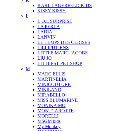
K
KARL LAGERFELD KIDS
KISSY KISSY
L
L.O.L SURPRISE
LA PERLA
LADIA
LANVIN
LE TEMPS DES CERISES
LILLIPUTIENS
LITTLE MARC JACOBS
LIU JO
LITTLEST PET SHOP
M
MARC ELLIS
MARTINELIA
MINICOUTURE
MINILAND
MIRABELLO
MISS BLUMARINE
MONIKA MO
MONTCAROTTE
MORELLI
MSGM kids
My Monkey