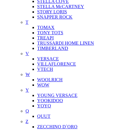
STELLA COVE
STELLA McCARTNEY
STORY LORIS
SNAPPER ROCK
T
TOMAX
TONY TOTS
TREAPI
TRUSSARDI HOME LINEN
TIMBERLAND
V
VERSACE
VILLAFLORENCE
VTECH
W
WOOLRICH
WOW
Y
YOUNG VERSACE
YOOKIDOO
YOYO
Q
QUUT
Z
ZECCHINO D`ORO