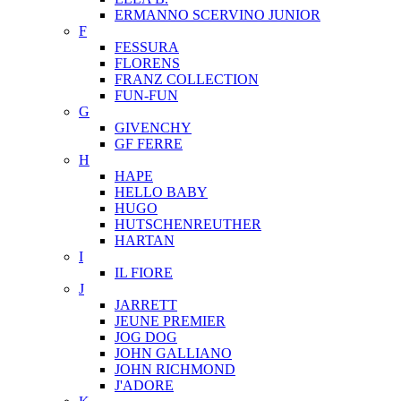
ERMANNO SCERVINO JUNIOR
F
FESSURA
FLORENS
FRANZ COLLECTION
FUN-FUN
G
GIVENCHY
GF FERRE
H
HAPE
HELLO BABY
HUGO
HUTSCHENREUTHER
HARTAN
I
IL FIORE
J
JARRETT
JEUNE PREMIER
JOG DOG
JOHN GALLIANO
JOHN RICHMOND
J'ADORE