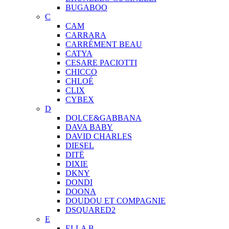
BUGABOO
C
CAM
CARRARA
CARRÉMENT BEAU
CATYA
CESARE PACIOTTI
CHICCO
CHLOÉ
CLIX
CYBEX
D
DOLCE&GABBANA
DAVA BABY
DAVID CHARLES
DIESEL
DITЁ
DIXIE
DKNY
DONDI
DOONA
DOUDOU ET COMPAGNIE
DSQUARED2
E
ELLA B.