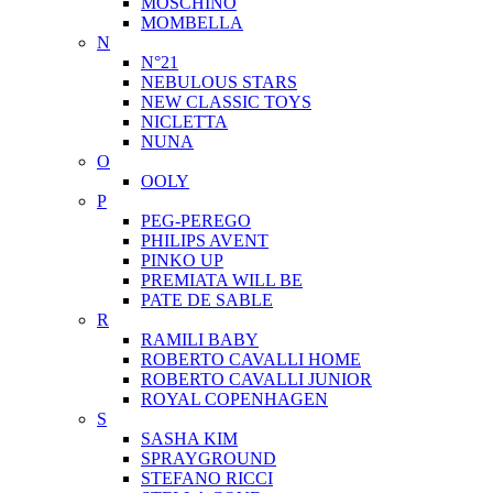
MOSCHINO
MOMBELLA
N
N°21
NEBULOUS STARS
NEW CLASSIC TOYS
NICLETTA
NUNA
O
OOLY
P
PEG-PEREGO
PHILIPS AVENT
PINKO UP
PREMIATA WILL BE
PATE DE SABLE
R
RAMILI BABY
ROBERTO CAVALLI HOME
ROBERTO CAVALLI JUNIOR
ROYAL COPENHAGEN
S
SASHA KIM
SPRAYGROUND
STEFANO RICCI