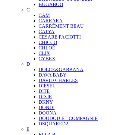
BUGABOO
C
CAM
CARRARA
CARRÉMENT BEAU
CATYA
CESARE PACIOTTI
CHICCO
CHLOÉ
CLIX
CYBEX
D
DOLCE&GABBANA
DAVA BABY
DAVID CHARLES
DIESEL
DITЁ
DIXIE
DKNY
DONDI
DOONA
DOUDOU ET COMPAGNIE
DSQUARED2
E
ELLA B.