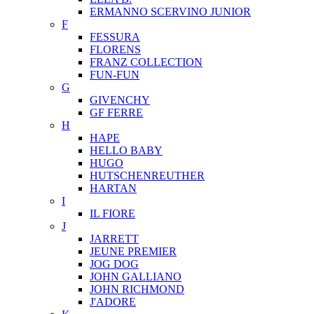
ERMANNO SCERVINO JUNIOR
F
FESSURA
FLORENS
FRANZ COLLECTION
FUN-FUN
G
GIVENCHY
GF FERRE
H
HAPE
HELLO BABY
HUGO
HUTSCHENREUTHER
HARTAN
I
IL FIORE
J
JARRETT
JEUNE PREMIER
JOG DOG
JOHN GALLIANO
JOHN RICHMOND
J'ADORE