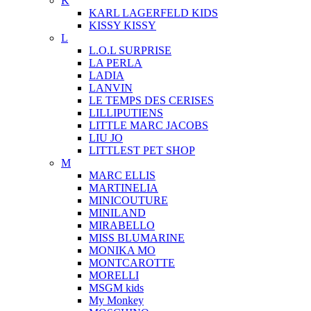
K
KARL LAGERFELD KIDS
KISSY KISSY
L
L.O.L SURPRISE
LA PERLA
LADIA
LANVIN
LE TEMPS DES CERISES
LILLIPUTIENS
LITTLE MARC JACOBS
LIU JO
LITTLEST PET SHOP
M
MARC ELLIS
MARTINELIA
MINICOUTURE
MINILAND
MIRABELLO
MISS BLUMARINE
MONIKA MO
MONTCAROTTE
MORELLI
MSGM kids
My Monkey