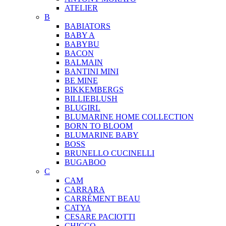
ATELIER
B
BABIATORS
BABY A
BABYBU
BACON
BALMAIN
BANTINI MINI
BE MINE
BIKKEMBERGS
BILLIEBLUSH
BLUGIRL
BLUMARINE HOME COLLECTION
BORN TO BLOOM
BLUMARINE BABY
BOSS
BRUNELLO CUCINELLI
BUGABOO
C
CAM
CARRARA
CARRÉMENT BEAU
CATYA
CESARE PACIOTTI
CHICCO