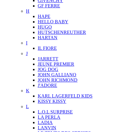
GIVENCHY
GF FERRE
H
HAPE
HELLO BABY
HUGO
HUTSCHENREUTHER
HARTAN
I
IL FIORE
J
JARRETT
JEUNE PREMIER
JOG DOG
JOHN GALLIANO
JOHN RICHMOND
J'ADORE
K
KARL LAGERFELD KIDS
KISSY KISSY
L
L.O.L SURPRISE
LA PERLA
LADIA
LANVIN