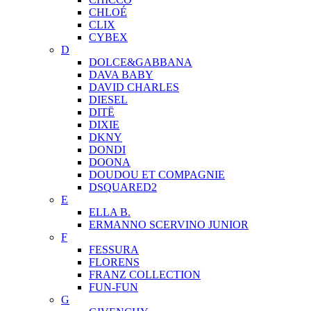
CHLOÉ
CLIX
CYBEX
D
DOLCE&GABBANA
DAVA BABY
DAVID CHARLES
DIESEL
DITЁ
DIXIE
DKNY
DONDI
DOONA
DOUDOU ET COMPAGNIE
DSQUARED2
E
ELLA B.
ERMANNO SCERVINO JUNIOR
F
FESSURA
FLORENS
FRANZ COLLECTION
FUN-FUN
G