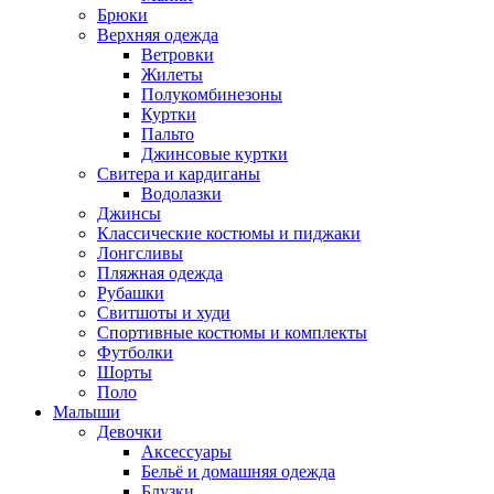
Брюки
Верхняя одежда
Ветровки
Жилеты
Полукомбинезоны
Куртки
Пальто
Джинсовые куртки
Свитера и кардиганы
Водолазки
Джинсы
Классические костюмы и пиджаки
Лонгсливы
Пляжная одежда
Рубашки
Свитшоты и худи
Спортивные костюмы и комплекты
Футболки
Шорты
Поло
Малыши
Девочки
Аксессуары
Бельё и домашняя одежда
Блузки