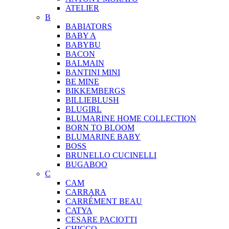
ATELIER
B
BABIATORS
BABY A
BABYBU
BACON
BALMAIN
BANTINI MINI
BE MINE
BIKKEMBERGS
BILLIEBLUSH
BLUGIRL
BLUMARINE HOME COLLECTION
BORN TO BLOOM
BLUMARINE BABY
BOSS
BRUNELLO CUCINELLI
BUGABOO
C
CAM
CARRARA
CARRÉMENT BEAU
CATYA
CESARE PACIOTTI
CHICCO