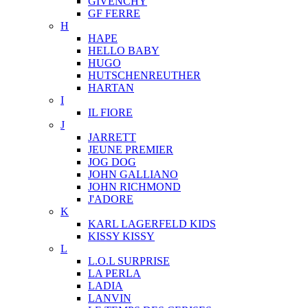
GIVENCHY
GF FERRE
H
HAPE
HELLO BABY
HUGO
HUTSCHENREUTHER
HARTAN
I
IL FIORE
J
JARRETT
JEUNE PREMIER
JOG DOG
JOHN GALLIANO
JOHN RICHMOND
J'ADORE
K
KARL LAGERFELD KIDS
KISSY KISSY
L
L.O.L SURPRISE
LA PERLA
LADIA
LANVIN