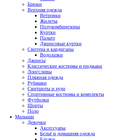
Брюки
Верхняя одежда
Ветровки
Жилеты
Полукомбинезоны
Куртки
Пальто
Джинсовые куртки
Свитера и кардиганы
Водолазки
Джинсы
Классические костюмы и пиджаки
Лонгсливы
Пляжная одежда
Рубашки
Свитшоты и худи
Спортивные костюмы и комплекты
Футболки
Шорты
Поло
Малыши
Девочки
Аксессуары
Бельё и домашняя одежда
Блузки