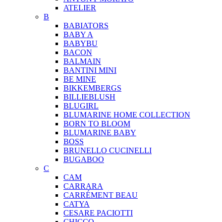
ATELIER
B
BABIATORS
BABY A
BABYBU
BACON
BALMAIN
BANTINI MINI
BE MINE
BIKKEMBERGS
BILLIEBLUSH
BLUGIRL
BLUMARINE HOME COLLECTION
BORN TO BLOOM
BLUMARINE BABY
BOSS
BRUNELLO CUCINELLI
BUGABOO
C
CAM
CARRARA
CARRÉMENT BEAU
CATYA
CESARE PACIOTTI
CHICCO