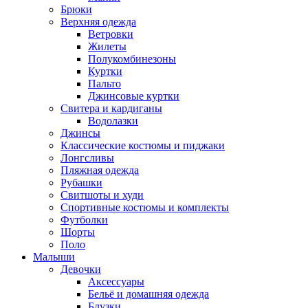
Брюки
Верхняя одежда
Ветровки
Жилеты
Полукомбинезоны
Куртки
Пальто
Джинсовые куртки
Свитера и кардиганы
Водолазки
Джинсы
Классические костюмы и пиджаки
Лонгсливы
Пляжная одежда
Рубашки
Свитшоты и худи
Спортивные костюмы и комплекты
Футболки
Шорты
Поло
Малыши
Девочки
Аксессуары
Бельё и домашняя одежда
Блузки