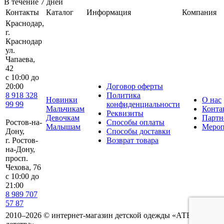
В течение 7 дней
Контакты
Каталог
Информация
Компания
Краснодар,
г.
Краснодар
ул.
Чапаева,
42
с 10:00 до
20:00
Договор оферты
8 918 328
Политика
Новинки
О нас
99 99
конфиденциальности
Мальчикам
Конта
Реквизиты
Девочкам
Партн
Ростов-на-
Способы оплаты
Малышам
Мероп
Дону,
Способы доставки
г. Ростов-
Возврат товара
на-Дону,
просп.
Чехова, 76
c 10:00 до
21:00
8 989 707
57 87
2010–2026 © интернет-магазин детской одежды «АТЕЛЬЕ