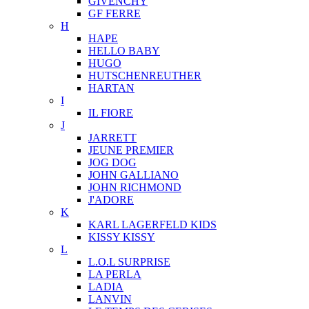
GIVENCHY
GF FERRE
H
HAPE
HELLO BABY
HUGO
HUTSCHENREUTHER
HARTAN
I
IL FIORE
J
JARRETT
JEUNE PREMIER
JOG DOG
JOHN GALLIANO
JOHN RICHMOND
J'ADORE
K
KARL LAGERFELD KIDS
KISSY KISSY
L
L.O.L SURPRISE
LA PERLA
LADIA
LANVIN