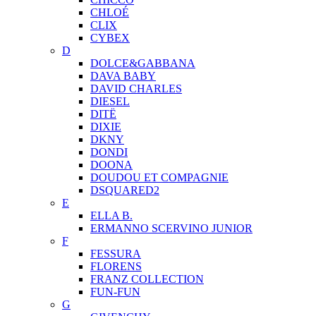
CHLOÉ
CLIX
CYBEX
D
DOLCE&GABBANA
DAVA BABY
DAVID CHARLES
DIESEL
DITЁ
DIXIE
DKNY
DONDI
DOONA
DOUDOU ET COMPAGNIE
DSQUARED2
E
ELLA B.
ERMANNO SCERVINO JUNIOR
F
FESSURA
FLORENS
FRANZ COLLECTION
FUN-FUN
G