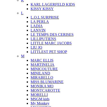
K
KARL LAGERFELD KIDS
KISSY KISSY
L
L.O.L SURPRISE
LA PERLA
LADIA
LANVIN
LE TEMPS DES CERISES
LILLIPUTIENS
LITTLE MARC JACOBS
LIU JO
LITTLEST PET SHOP
M
MARC ELLIS
MARTINELIA
MINICOUTURE
MINILAND
MIRABELLO
MISS BLUMARINE
MONIKA MO
MONTCAROTTE
MORELLI
MSGM kids
My Monkey