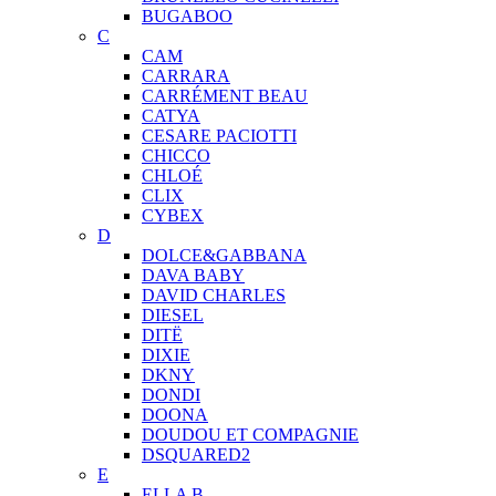
BUGABOO
C
CAM
CARRARA
CARRÉMENT BEAU
CATYA
CESARE PACIOTTI
CHICCO
CHLOÉ
CLIX
CYBEX
D
DOLCE&GABBANA
DAVA BABY
DAVID CHARLES
DIESEL
DITЁ
DIXIE
DKNY
DONDI
DOONA
DOUDOU ET COMPAGNIE
DSQUARED2
E
ELLA B.