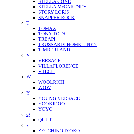
STELLA COVE
STELLA McCARTNEY
STORY LORIS
SNAPPER ROCK
T
TOMAX
TONY TOTS
TREAPI
TRUSSARDI HOME LINEN
TIMBERLAND
V
VERSACE
VILLAFLORENCE
VTECH
W
WOOLRICH
WOW
Y
YOUNG VERSACE
YOOKIDOO
YOYO
Q
QUUT
Z
ZECCHINO D`ORO