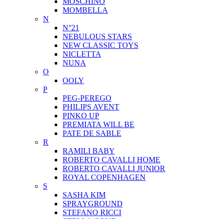
MOSCHINO
MOMBELLA
N
N°21
NEBULOUS STARS
NEW CLASSIC TOYS
NICLETTA
NUNA
O
OOLY
P
PEG-PEREGO
PHILIPS AVENT
PINKO UP
PREMIATA WILL BE
PATE DE SABLE
R
RAMILI BABY
ROBERTO CAVALLI HOME
ROBERTO CAVALLI JUNIOR
ROYAL COPENHAGEN
S
SASHA KIM
SPRAYGROUND
STEFANO RICCI