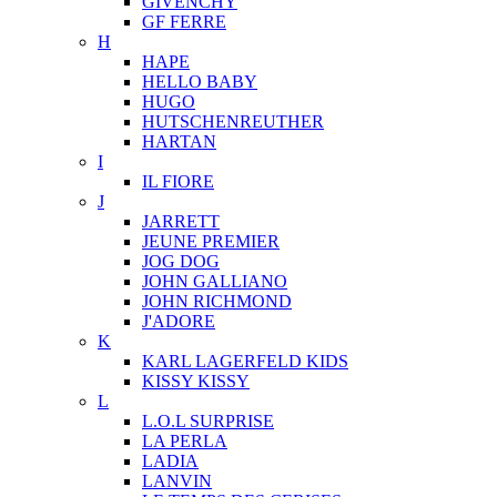
GIVENCHY
GF FERRE
H
HAPE
HELLO BABY
HUGO
HUTSCHENREUTHER
HARTAN
I
IL FIORE
J
JARRETT
JEUNE PREMIER
JOG DOG
JOHN GALLIANO
JOHN RICHMOND
J'ADORE
K
KARL LAGERFELD KIDS
KISSY KISSY
L
L.O.L SURPRISE
LA PERLA
LADIA
LANVIN