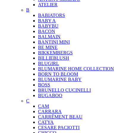
ATELIER
B
BABIATORS
BABY A
BABYBU
BACON
BALMAIN
BANTINI MINI
BE MINE
BIKKEMBERGS
BILLIEBLUSH
BLUGIRL
BLUMARINE HOME COLLECTION
BORN TO BLOOM
BLUMARINE BABY
BOSS
BRUNELLO CUCINELLI
BUGABOO
C
CAM
CARRARA
CARRÉMENT BEAU
CATYA
CESARE PACIOTTI
CHICCO