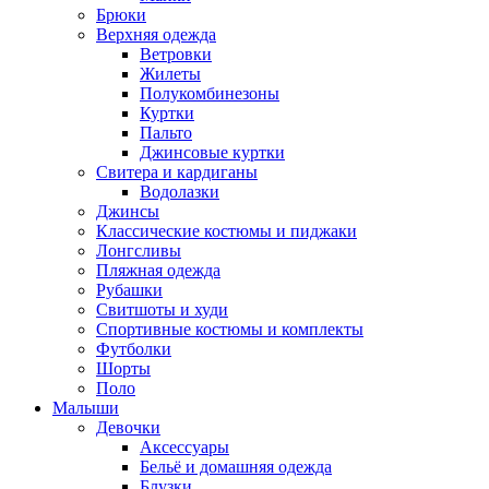
Брюки
Верхняя одежда
Ветровки
Жилеты
Полукомбинезоны
Куртки
Пальто
Джинсовые куртки
Свитера и кардиганы
Водолазки
Джинсы
Классические костюмы и пиджаки
Лонгсливы
Пляжная одежда
Рубашки
Свитшоты и худи
Спортивные костюмы и комплекты
Футболки
Шорты
Поло
Малыши
Девочки
Аксессуары
Бельё и домашняя одежда
Блузки