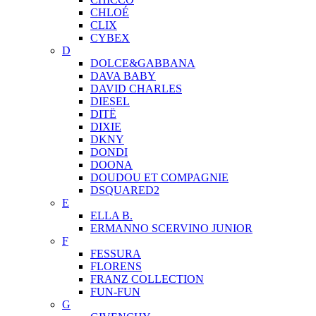
CHLOÉ
CLIX
CYBEX
D
DOLCE&GABBANA
DAVA BABY
DAVID CHARLES
DIESEL
DITЁ
DIXIE
DKNY
DONDI
DOONA
DOUDOU ET COMPAGNIE
DSQUARED2
E
ELLA B.
ERMANNO SCERVINO JUNIOR
F
FESSURA
FLORENS
FRANZ COLLECTION
FUN-FUN
G