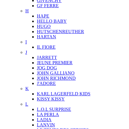
GIVENCHY
GF FERRE
H
HAPE
HELLO BABY
HUGO
HUTSCHENREUTHER
HARTAN
I
IL FIORE
J
JARRETT
JEUNE PREMIER
JOG DOG
JOHN GALLIANO
JOHN RICHMOND
J'ADORE
K
KARL LAGERFELD KIDS
KISSY KISSY
L
L.O.L SURPRISE
LA PERLA
LADIA
LANVIN