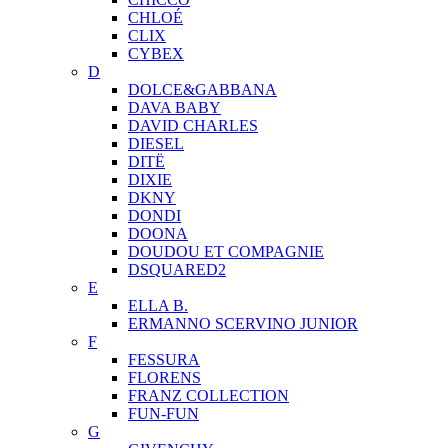
CHLOÉ
CLIX
CYBEX
D
DOLCE&GABBANA
DAVA BABY
DAVID CHARLES
DIESEL
DITЁ
DIXIE
DKNY
DONDI
DOONA
DOUDOU ET COMPAGNIE
DSQUARED2
E
ELLA B.
ERMANNO SCERVINO JUNIOR
F
FESSURA
FLORENS
FRANZ COLLECTION
FUN-FUN
G