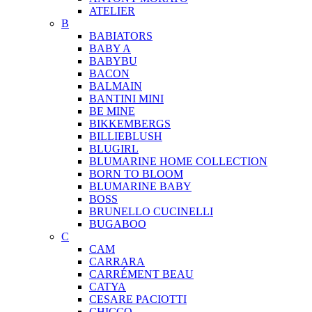
ATELIER
B
BABIATORS
BABY A
BABYBU
BACON
BALMAIN
BANTINI MINI
BE MINE
BIKKEMBERGS
BILLIEBLUSH
BLUGIRL
BLUMARINE HOME COLLECTION
BORN TO BLOOM
BLUMARINE BABY
BOSS
BRUNELLO CUCINELLI
BUGABOO
C
CAM
CARRARA
CARRÉMENT BEAU
CATYA
CESARE PACIOTTI
CHICCO