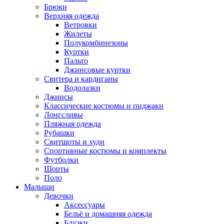
Брюки
Верхняя одежда
Ветровки
Жилеты
Полукомбинезоны
Куртки
Пальто
Джинсовые куртки
Свитера и кардиганы
Водолазки
Джинсы
Классические костюмы и пиджаки
Лонгсливы
Пляжная одежда
Рубашки
Свитшоты и худи
Спортивные костюмы и комплекты
Футболки
Шорты
Поло
Малыши
Девочки
Аксессуары
Бельё и домашняя одежда
Блузки