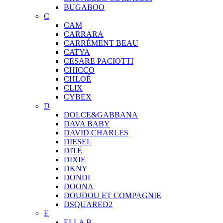
BUGABOO
C
CAM
CARRARA
CARRÉMENT BEAU
CATYA
CESARE PACIOTTI
CHICCO
CHLOÉ
CLIX
CYBEX
D
DOLCE&GABBANA
DAVA BABY
DAVID CHARLES
DIESEL
DITЁ
DIXIE
DKNY
DONDI
DOONA
DOUDOU ET COMPAGNIE
DSQUARED2
E
ELLA B.