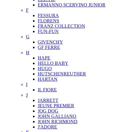
ERMANNO SCERVINO JUNIOR
F
FESSURA
FLORENS
FRANZ COLLECTION
FUN-FUN
G
GIVENCHY
GF FERRE
H
HAPE
HELLO BABY
HUGO
HUTSCHENREUTHER
HARTAN
I
IL FIORE
J
JARRETT
JEUNE PREMIER
JOG DOG
JOHN GALLIANO
JOHN RICHMOND
J'ADORE