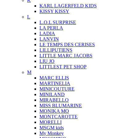
K
KARL LAGERFELD KIDS
KISSY KISSY
L
L.O.L SURPRISE
LA PERLA
LADIA
LANVIN
LE TEMPS DES CERISES
LILLIPUTIENS
LITTLE MARC JACOBS
LIU JO
LITTLEST PET SHOP
M
MARC ELLIS
MARTINELIA
MINICOUTURE
MINILAND
MIRABELLO
MISS BLUMARINE
MONIKA MO
MONTCAROTTE
MORELLI
MSGM kids
My Monkey