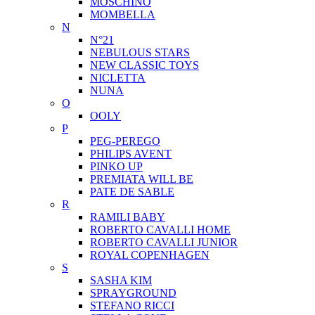
MOSCHINO
MOMBELLA
N
N°21
NEBULOUS STARS
NEW CLASSIC TOYS
NICLETTA
NUNA
O
OOLY
P
PEG-PEREGO
PHILIPS AVENT
PINKO UP
PREMIATA WILL BE
PATE DE SABLE
R
RAMILI BABY
ROBERTO CAVALLI HOME
ROBERTO CAVALLI JUNIOR
ROYAL COPENHAGEN
S
SASHA KIM
SPRAYGROUND
STEFANO RICCI