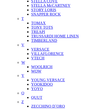
STELLA COVE
STELLA McCARTNEY
STORY LORIS
SNAPPER ROCK
T
TOMAX
TONY TOTS
TREAPI
TRUSSARDI HOME LINEN
TIMBERLAND
V
VERSACE
VILLAFLORENCE
VTECH
W
WOOLRICH
WOW
Y
YOUNG VERSACE
YOOKIDOO
YOYO
Q
QUUT
Z
ZECCHINO D`ORO