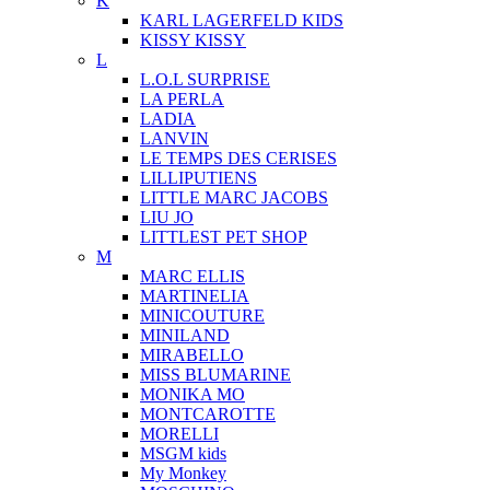
K
KARL LAGERFELD KIDS
KISSY KISSY
L
L.O.L SURPRISE
LA PERLA
LADIA
LANVIN
LE TEMPS DES CERISES
LILLIPUTIENS
LITTLE MARC JACOBS
LIU JO
LITTLEST PET SHOP
M
MARC ELLIS
MARTINELIA
MINICOUTURE
MINILAND
MIRABELLO
MISS BLUMARINE
MONIKA MO
MONTCAROTTE
MORELLI
MSGM kids
My Monkey