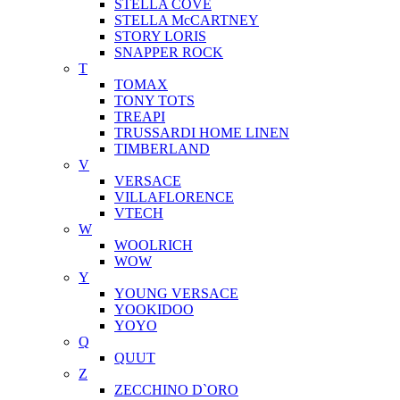
STELLA COVE
STELLA McCARTNEY
STORY LORIS
SNAPPER ROCK
T
TOMAX
TONY TOTS
TREAPI
TRUSSARDI HOME LINEN
TIMBERLAND
V
VERSACE
VILLAFLORENCE
VTECH
W
WOOLRICH
WOW
Y
YOUNG VERSACE
YOOKIDOO
YOYO
Q
QUUT
Z
ZECCHINO D`ORO