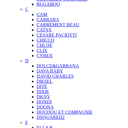
BUGABOO
C
CAM
CARRARA
CARRÉMENT BEAU
CATYA
CESARE PACIOTTI
CHICCO
CHLOÉ
CLIX
CYBEX
D
DOLCE&GABBANA
DAVA BABY
DAVID CHARLES
DIESEL
DITЁ
DIXIE
DKNY
DONDI
DOONA
DOUDOU ET COMPAGNIE
DSQUARED2
E
ELLA B.