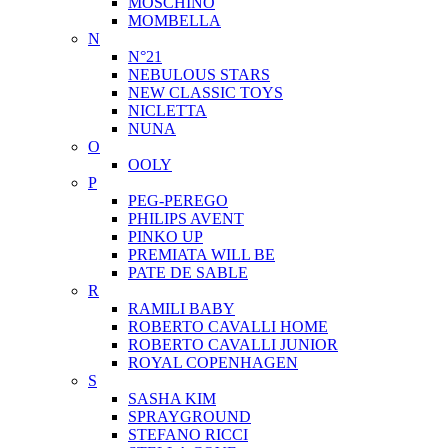
MOSCHINO
MOMBELLA
N
N°21
NEBULOUS STARS
NEW CLASSIC TOYS
NICLETTA
NUNA
O
OOLY
P
PEG-PEREGO
PHILIPS AVENT
PINKO UP
PREMIATA WILL BE
PATE DE SABLE
R
RAMILI BABY
ROBERTO CAVALLI HOME
ROBERTO CAVALLI JUNIOR
ROYAL COPENHAGEN
S
SASHA KIM
SPRAYGROUND
STEFANO RICCI