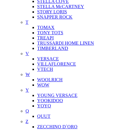
STELLA COVE
STELLA McCARTNEY
STORY LORIS
SNAPPER ROCK
T
TOMAX
TONY TOTS
TREAPI
TRUSSARDI HOME LINEN
TIMBERLAND
V
VERSACE
VILLAFLORENCE
VTECH
W
WOOLRICH
WOW
Y
YOUNG VERSACE
YOOKIDOO
YOYO
Q
QUUT
Z
ZECCHINO D`ORO