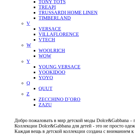
TONY TOTS
TREAPI
TRUSSARDI HOME LINEN
TIMBERLAND
V
VERSACE
VILLAFLORENCE
VTECH
W
WOOLRICH
WOW
Y
YOUNG VERSACE
YOOKIDOO
YOYO
Q
QUUT
Z
ZECCHINO D`ORO
ZAZU
Добро пожаловать в мир детской моды Dolce&Gabbana – п
Коллекции Dolce&Gabbana для детей - это не просто одеж
Каждая вещь в детской коллекции создана с вниманием к