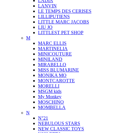
LADIA
LANVIN
LE TEMPS DES CERISES
LILLIPUTIENS
LITTLE MARC JACOBS
LIU JO
LITTLEST PET SHOP
M
MARC ELLIS
MARTINELIA
MINICOUTURE
MINILAND
MIRABELLO
MISS BLUMARINE
MONIKA MO
MONTCAROTTE
MORELLI
MSGM kids
My Monkey
MOSCHINO
MOMBELLA
N
N°21
NEBULOUS STARS
NEW CLASSIC TOYS