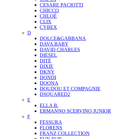
CESARE PACIOTTI
CHICCO
CHLOÉ
CLIX
CYBEX
D
DOLCE&GABBANA
DAVA BABY
DAVID CHARLES
DIESEL
DITЁ
DIXIE
DKNY
DONDI
DOONA
DOUDOU ET COMPAGNIE
DSQUARED2
E
ELLA B.
ERMANNO SCERVINO JUNIOR
F
FESSURA
FLORENS
FRANZ COLLECTION
FUN-FUN