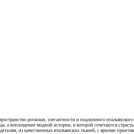
ространство роскоши, элегантности и подлинного итальянского 
да, а воплощение модной истории, в которой сочетаются страст
 деталям, из качественных итальянских тканей, с яркими принта