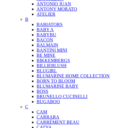
ANTONIO JUAN
ANTONY MORATO
ATELIER
B
BABIATORS
BABY A
BABYBU
BACON
BALMAIN
BANTINI MINI
BE MINE
BIKKEMBERGS
BILLIEBLUSH
BLUGIRL
BLUMARINE HOME COLLECTION
BORN TO BLOOM
BLUMARINE BABY
BOSS
BRUNELLO CUCINELLI
BUGABOO
C
CAM
CARRARA
CARRÉMENT BEAU
CATYA