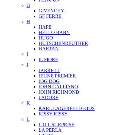
G
GIVENCHY
GF FERRE
H
HAPE
HELLO BABY
HUGO
HUTSCHENREUTHER
HARTAN
I
IL FIORE
J
JARRETT
JEUNE PREMIER
JOG DOG
JOHN GALLIANO
JOHN RICHMOND
J'ADORE
K
KARL LAGERFELD KIDS
KISSY KISSY
L
L.O.L SURPRISE
LA PERLA