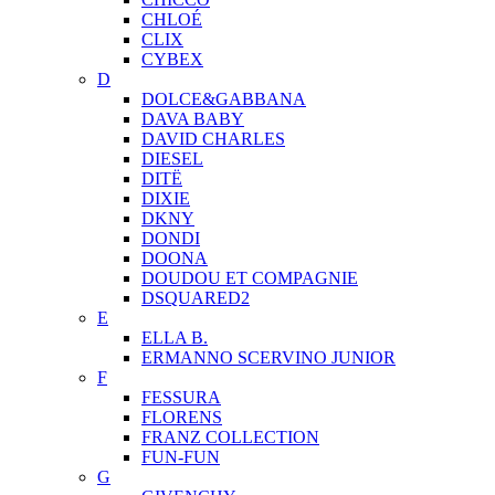
CHLOÉ
CLIX
CYBEX
D
DOLCE&GABBANA
DAVA BABY
DAVID CHARLES
DIESEL
DITЁ
DIXIE
DKNY
DONDI
DOONA
DOUDOU ET COMPAGNIE
DSQUARED2
E
ELLA B.
ERMANNO SCERVINO JUNIOR
F
FESSURA
FLORENS
FRANZ COLLECTION
FUN-FUN
G