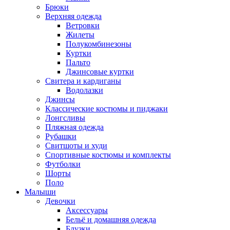
Брюки
Верхняя одежда
Ветровки
Жилеты
Полукомбинезоны
Куртки
Пальто
Джинсовые куртки
Свитера и кардиганы
Водолазки
Джинсы
Классические костюмы и пиджаки
Лонгсливы
Пляжная одежда
Рубашки
Свитшоты и худи
Спортивные костюмы и комплекты
Футболки
Шорты
Поло
Малыши
Девочки
Аксессуары
Бельё и домашняя одежда
Блузки