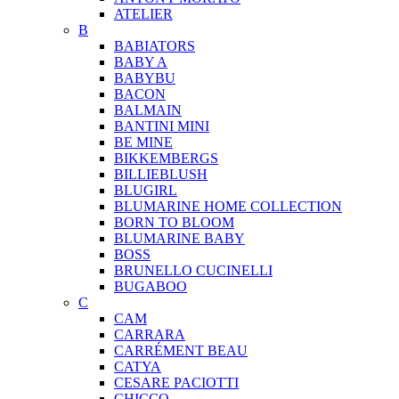
ATELIER
B
BABIATORS
BABY A
BABYBU
BACON
BALMAIN
BANTINI MINI
BE MINE
BIKKEMBERGS
BILLIEBLUSH
BLUGIRL
BLUMARINE HOME COLLECTION
BORN TO BLOOM
BLUMARINE BABY
BOSS
BRUNELLO CUCINELLI
BUGABOO
C
CAM
CARRARA
CARRÉMENT BEAU
CATYA
CESARE PACIOTTI
CHICCO