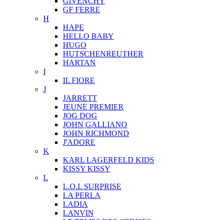
GIVENCHY
GF FERRE
H
HAPE
HELLO BABY
HUGO
HUTSCHENREUTHER
HARTAN
I
IL FIORE
J
JARRETT
JEUNE PREMIER
JOG DOG
JOHN GALLIANO
JOHN RICHMOND
J'ADORE
K
KARL LAGERFELD KIDS
KISSY KISSY
L
L.O.L SURPRISE
LA PERLA
LADIA
LANVIN