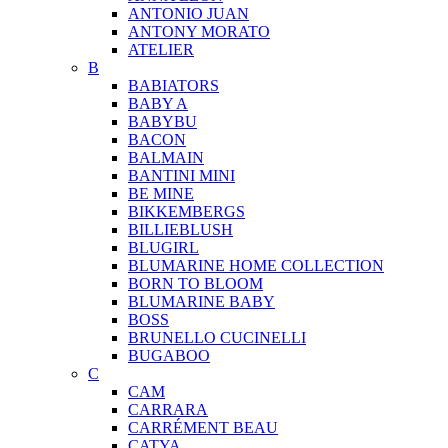
ANTONIO JUAN
ANTONY MORATO
ATELIER
B
BABIATORS
BABY A
BABYBU
BACON
BALMAIN
BANTINI MINI
BE MINE
BIKKEMBERGS
BILLIEBLUSH
BLUGIRL
BLUMARINE HOME COLLECTION
BORN TO BLOOM
BLUMARINE BABY
BOSS
BRUNELLO CUCINELLI
BUGABOO
C
CAM
CARRARA
CARRÉMENT BEAU
CATYA