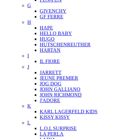
G
GIVENCHY
GF FERRE
H
HAPE
HELLO BABY
HUGO
HUTSCHENREUTHER
HARTAN
I
IL FIORE
J
JARRETT
JEUNE PREMIER
JOG DOG
JOHN GALLIANO
JOHN RICHMOND
J'ADORE
K
KARL LAGERFELD KIDS
KISSY KISSY
L
L.O.L SURPRISE
LA PERLA