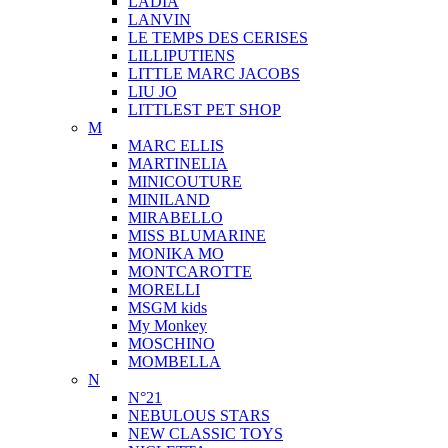
LADIA
LANVIN
LE TEMPS DES CERISES
LILLIPUTIENS
LITTLE MARC JACOBS
LIU JO
LITTLEST PET SHOP
M
MARC ELLIS
MARTINELIA
MINICOUTURE
MINILAND
MIRABELLO
MISS BLUMARINE
MONIKA MO
MONTCAROTTE
MORELLI
MSGM kids
My Monkey
MOSCHINO
MOMBELLA
N
N°21
NEBULOUS STARS
NEW CLASSIC TOYS