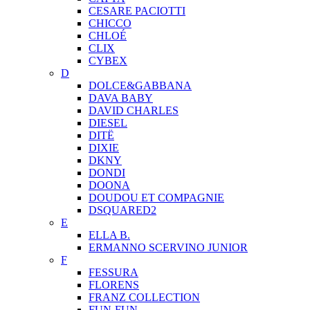
CESARE PACIOTTI
CHICCO
CHLOÉ
CLIX
CYBEX
D
DOLCE&GABBANA
DAVA BABY
DAVID CHARLES
DIESEL
DITЁ
DIXIE
DKNY
DONDI
DOONA
DOUDOU ET COMPAGNIE
DSQUARED2
E
ELLA B.
ERMANNO SCERVINO JUNIOR
F
FESSURA
FLORENS
FRANZ COLLECTION
FUN-FUN