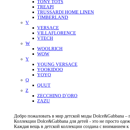
TONY TOTS
TREAPI
TRUSSARDI HOME LINEN
TIMBERLAND
V
VERSACE
VILLAFLORENCE
VTECH
W
WOOLRICH
WOW
Y
YOUNG VERSACE
YOOKIDOO
YOYO
Q
QUUT
Z
ZECCHINO D`ORO
ZAZU
Добро пожаловать в мир детской моды Dolce&Gabbana – п
Коллекции Dolce&Gabbana для детей - это не просто одеж
Каждая вещь в детской коллекции создана с вниманием к