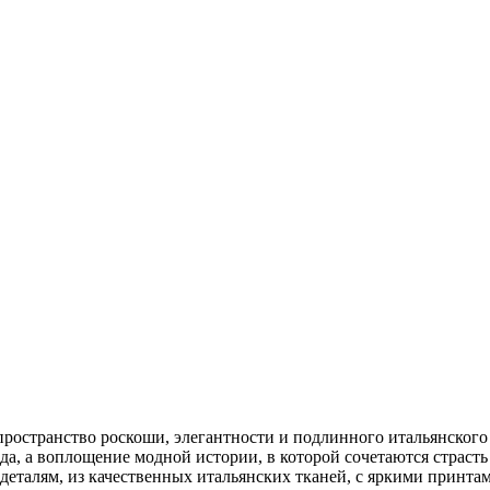
ространство роскоши, элегантности и подлинного итальянского 
да, а воплощение модной истории, в которой сочетаются страст
 деталям, из качественных итальянских тканей, с яркими принта