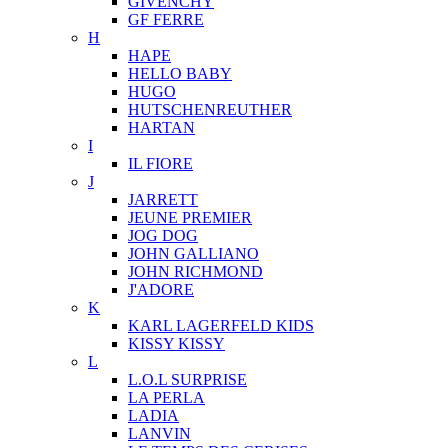
GIVENCHY
GF FERRE
H
HAPE
HELLO BABY
HUGO
HUTSCHENREUTHER
HARTAN
I
IL FIORE
J
JARRETT
JEUNE PREMIER
JOG DOG
JOHN GALLIANO
JOHN RICHMOND
J'ADORE
K
KARL LAGERFELD KIDS
KISSY KISSY
L
L.O.L SURPRISE
LA PERLA
LADIA
LANVIN