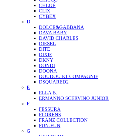
CHLOÉ
CLIX
CYBEX
D
DOLCE&GABBANA
DAVA BABY
DAVID CHARLES
DIESEL
DITЁ
DIXIE
DKNY
DONDI
DOONA
DOUDOU ET COMPAGNIE
DSQUARED2
E
ELLA B.
ERMANNO SCERVINO JUNIOR
F
FESSURA
FLORENS
FRANZ COLLECTION
FUN-FUN
G