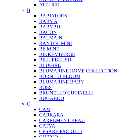
ATELIER
B
BABIATORS
BABY A
BABYBU
BACON
BALMAIN
BANTINI MINI
BE MINE
BIKKEMBERGS
BILLIEBLUSH
BLUGIRL
BLUMARINE HOME COLLECTION
BORN TO BLOOM
BLUMARINE BABY
BOSS
BRUNELLO CUCINELLI
BUGABOO
C
CAM
CARRARA
CARRÉMENT BEAU
CATYA
CESARE PACIOTTI
CHICCO