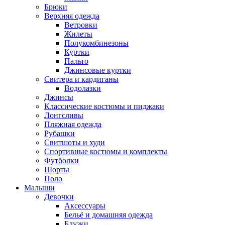
Брюки
Верхняя одежда
Ветровки
Жилеты
Полукомбинезоны
Куртки
Пальто
Джинсовые куртки
Свитера и кардиганы
Водолазки
Джинсы
Классические костюмы и пиджаки
Лонгсливы
Пляжная одежда
Рубашки
Свитшоты и худи
Спортивные костюмы и комплекты
Футболки
Шорты
Поло
Малыши
Девочки
Аксессуары
Бельё и домашняя одежда
Блузки