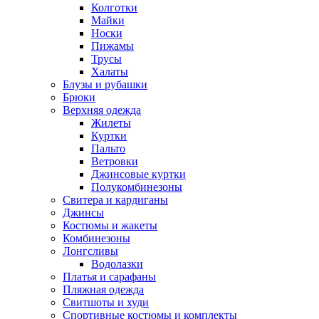
Колготки
Майки
Носки
Пижамы
Трусы
Халаты
Блузы и рубашки
Брюки
Верхняя одежда
Жилеты
Куртки
Пальто
Ветровки
Джинсовые куртки
Полукомбинезоны
Свитера и кардиганы
Джинсы
Костюмы и жакеты
Комбинезоны
Лонгсливы
Водолазки
Платья и сарафаны
Пляжная одежда
Свитшоты и худи
Спортивные костюмы и комплекты