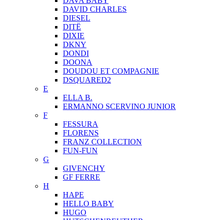
DAVA BABY
DAVID CHARLES
DIESEL
DITЁ
DIXIE
DKNY
DONDI
DOONA
DOUDOU ET COMPAGNIE
DSQUARED2
E
ELLA B.
ERMANNO SCERVINO JUNIOR
F
FESSURA
FLORENS
FRANZ COLLECTION
FUN-FUN
G
GIVENCHY
GF FERRE
H
HAPE
HELLO BABY
HUGO