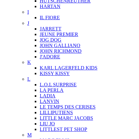
HUTSCHENREUTHER
HARTAN
I
IL FIORE
J
JARRETT
JEUNE PREMIER
JOG DOG
JOHN GALLIANO
JOHN RICHMOND
J'ADORE
K
KARL LAGERFELD KIDS
KISSY KISSY
L
L.O.L SURPRISE
LA PERLA
LADIA
LANVIN
LE TEMPS DES CERISES
LILLIPUTIENS
LITTLE MARC JACOBS
LIU JO
LITTLEST PET SHOP
M