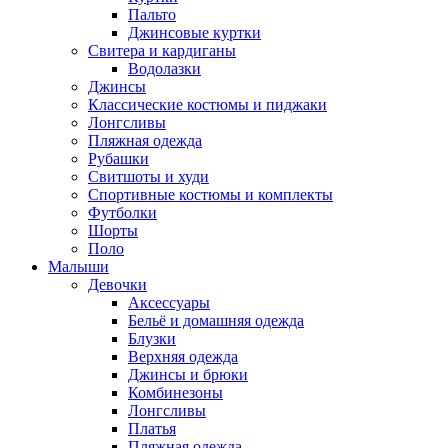
Пальто
Джинсовые куртки
Свитера и кардиганы
Водолазки
Джинсы
Классические костюмы и пиджаки
Лонгсливы
Пляжная одежда
Рубашки
Свитшоты и худи
Спортивные костюмы и комплекты
Футболки
Шорты
Поло
Малыши
Девочки
Аксессуары
Бельё и домашняя одежда
Блузки
Верхняя одежда
Джинсы и брюки
Комбинезоны
Лонгсливы
Платья
Пляжная одежда