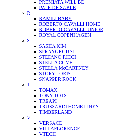
PREMIATA WILL BE
PATE DE SABLE
R
RAMILI BABY
ROBERTO CAVALLI HOME
ROBERTO CAVALLI JUNIOR
ROYAL COPENHAGEN
S
SASHA KIM
SPRAYGROUND
STEFANO RICCI
STELLA COVE
STELLA McCARTNEY
STORY LORIS
SNAPPER ROCK
T
TOMAX
TONY TOTS
TREAPI
TRUSSARDI HOME LINEN
TIMBERLAND
V
VERSACE
VILLAFLORENCE
VTECH