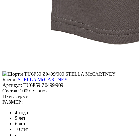
Бренд:
STELLA McCARTNEY
Артикул:
TU6P59 Z0499/909
Состав:
100% хлопок
Цвет:
серый
РАЗМЕР:
4 года
5 лет
6 лет
10 лет
-