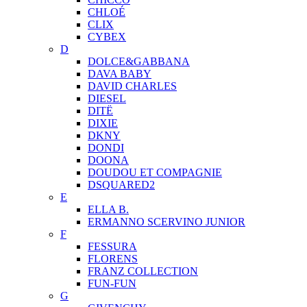
CHLOÉ
CLIX
CYBEX
D
DOLCE&GABBANA
DAVA BABY
DAVID CHARLES
DIESEL
DITЁ
DIXIE
DKNY
DONDI
DOONA
DOUDOU ET COMPAGNIE
DSQUARED2
E
ELLA B.
ERMANNO SCERVINO JUNIOR
F
FESSURA
FLORENS
FRANZ COLLECTION
FUN-FUN
G