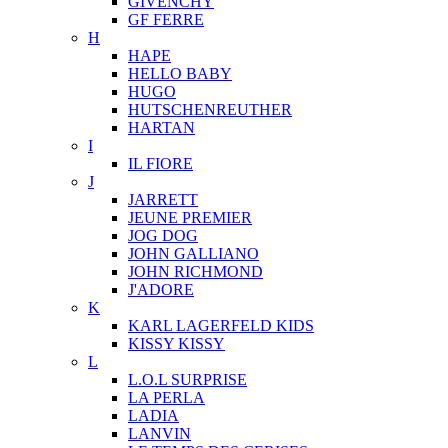
GIVENCHY
GF FERRE
H
HAPE
HELLO BABY
HUGO
HUTSCHENREUTHER
HARTAN
I
IL FIORE
J
JARRETT
JEUNE PREMIER
JOG DOG
JOHN GALLIANO
JOHN RICHMOND
J'ADORE
K
KARL LAGERFELD KIDS
KISSY KISSY
L
L.O.L SURPRISE
LA PERLA
LADIA
LANVIN