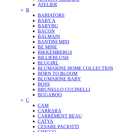
ATELIER
B
BABIATORS
BABY A
BABYBU
BACON
BALMAIN
BANTINI MINI
BE MINE
BIKKEMBERGS
BILLIEBLUSH
BLUGIRL
BLUMARINE HOME COLLECTION
BORN TO BLOOM
BLUMARINE BABY
BOSS
BRUNELLO CUCINELLI
BUGABOO
C
CAM
CARRARA
CARRÉMENT BEAU
CATYA
CESARE PACIOTTI
CHICCO