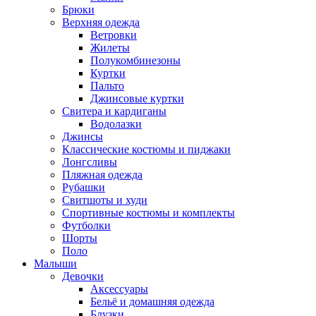
Брюки
Верхняя одежда
Ветровки
Жилеты
Полукомбинезоны
Куртки
Пальто
Джинсовые куртки
Свитера и кардиганы
Водолазки
Джинсы
Классические костюмы и пиджаки
Лонгсливы
Пляжная одежда
Рубашки
Свитшоты и худи
Спортивные костюмы и комплекты
Футболки
Шорты
Поло
Малыши
Девочки
Аксессуары
Бельё и домашняя одежда
Блузки