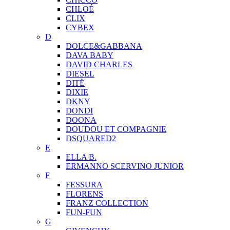
CHLOÉ
CLIX
CYBEX
D
DOLCE&GABBANA
DAVA BABY
DAVID CHARLES
DIESEL
DITЁ
DIXIE
DKNY
DONDI
DOONA
DOUDOU ET COMPAGNIE
DSQUARED2
E
ELLA B.
ERMANNO SCERVINO JUNIOR
F
FESSURA
FLORENS
FRANZ COLLECTION
FUN-FUN
G