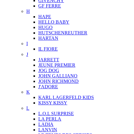
GIVENCHY
GF FERRE
H
HAPE
HELLO BABY
HUGO
HUTSCHENREUTHER
HARTAN
I
IL FIORE
J
JARRETT
JEUNE PREMIER
JOG DOG
JOHN GALLIANO
JOHN RICHMOND
J'ADORE
K
KARL LAGERFELD KIDS
KISSY KISSY
L
L.O.L SURPRISE
LA PERLA
LADIA
LANVIN