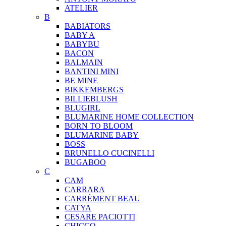
ATELIER
B
BABIATORS
BABY A
BABYBU
BACON
BALMAIN
BANTINI MINI
BE MINE
BIKKEMBERGS
BILLIEBLUSH
BLUGIRL
BLUMARINE HOME COLLECTION
BORN TO BLOOM
BLUMARINE BABY
BOSS
BRUNELLO CUCINELLI
BUGABOO
C
CAM
CARRARA
CARRÉMENT BEAU
CATYA
CESARE PACIOTTI
CHICCO