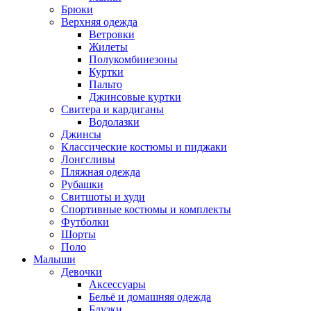
Брюки
Верхняя одежда
Ветровки
Жилеты
Полукомбинезоны
Куртки
Пальто
Джинсовые куртки
Свитера и кардиганы
Водолазки
Джинсы
Классические костюмы и пиджаки
Лонгсливы
Пляжная одежда
Рубашки
Свитшоты и худи
Спортивные костюмы и комплекты
Футболки
Шорты
Поло
Малыши
Девочки
Аксессуары
Бельё и домашняя одежда
Блузки