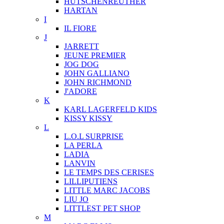
HUTSCHENREUTHER
HARTAN
I
IL FIORE
J
JARRETT
JEUNE PREMIER
JOG DOG
JOHN GALLIANO
JOHN RICHMOND
J'ADORE
K
KARL LAGERFELD KIDS
KISSY KISSY
L
L.O.L SURPRISE
LA PERLA
LADIA
LANVIN
LE TEMPS DES CERISES
LILLIPUTIENS
LITTLE MARC JACOBS
LIU JO
LITTLEST PET SHOP
M