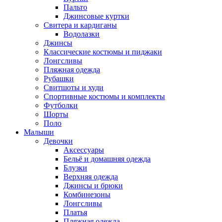
Пальто
Джинсовые куртки
Свитера и кардиганы
Водолазки
Джинсы
Классические костюмы и пиджаки
Лонгсливы
Пляжная одежда
Рубашки
Свитшоты и худи
Спортивные костюмы и комплекты
Футболки
Шорты
Поло
Малыши
Девочки
Аксессуары
Бельё и домашняя одежда
Блузки
Верхняя одежда
Джинсы и брюки
Комбинезоны
Лонгсливы
Платья
Пляжная одежда