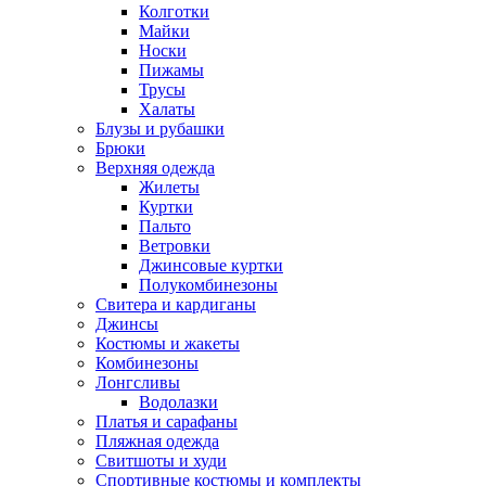
Колготки
Майки
Носки
Пижамы
Трусы
Халаты
Блузы и рубашки
Брюки
Верхняя одежда
Жилеты
Куртки
Пальто
Ветровки
Джинсовые куртки
Полукомбинезоны
Свитера и кардиганы
Джинсы
Костюмы и жакеты
Комбинезоны
Лонгсливы
Водолазки
Платья и сарафаны
Пляжная одежда
Свитшоты и худи
Спортивные костюмы и комплекты