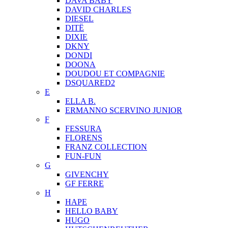
DAVA BABY
DAVID CHARLES
DIESEL
DITЁ
DIXIE
DKNY
DONDI
DOONA
DOUDOU ET COMPAGNIE
DSQUARED2
E
ELLA B.
ERMANNO SCERVINO JUNIOR
F
FESSURA
FLORENS
FRANZ COLLECTION
FUN-FUN
G
GIVENCHY
GF FERRE
H
HAPE
HELLO BABY
HUGO