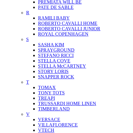
PREMIATA WILL BE
PATE DE SABLE
R
RAMILI BABY
ROBERTO CAVALLI HOME
ROBERTO CAVALLI JUNIOR
ROYAL COPENHAGEN
S
SASHA KIM
SPRAYGROUND
STEFANO RICCI
STELLA COVE
STELLA McCARTNEY
STORY LORIS
SNAPPER ROCK
T
TOMAX
TONY TOTS
TREAPI
TRUSSARDI HOME LINEN
TIMBERLAND
V
VERSACE
VILLAFLORENCE
VTECH