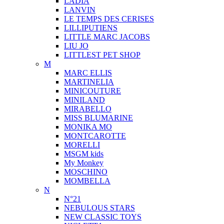
LADIA
LANVIN
LE TEMPS DES CERISES
LILLIPUTIENS
LITTLE MARC JACOBS
LIU JO
LITTLEST PET SHOP
M
MARC ELLIS
MARTINELIA
MINICOUTURE
MINILAND
MIRABELLO
MISS BLUMARINE
MONIKA MO
MONTCAROTTE
MORELLI
MSGM kids
My Monkey
MOSCHINO
MOMBELLA
N
N°21
NEBULOUS STARS
NEW CLASSIC TOYS