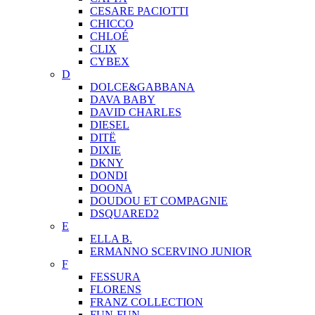
CESARE PACIOTTI
CHICCO
CHLOÉ
CLIX
CYBEX
D
DOLCE&GABBANA
DAVA BABY
DAVID CHARLES
DIESEL
DITЁ
DIXIE
DKNY
DONDI
DOONA
DOUDOU ET COMPAGNIE
DSQUARED2
E
ELLA B.
ERMANNO SCERVINO JUNIOR
F
FESSURA
FLORENS
FRANZ COLLECTION
FUN-FUN