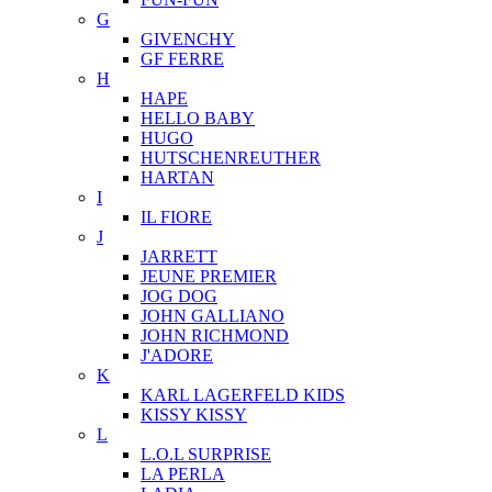
G
GIVENCHY
GF FERRE
H
HAPE
HELLO BABY
HUGO
HUTSCHENREUTHER
HARTAN
I
IL FIORE
J
JARRETT
JEUNE PREMIER
JOG DOG
JOHN GALLIANO
JOHN RICHMOND
J'ADORE
K
KARL LAGERFELD KIDS
KISSY KISSY
L
L.O.L SURPRISE
LA PERLA