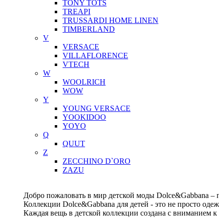
TONY TOTS
TREAPI
TRUSSARDI HOME LINEN
TIMBERLAND
V
VERSACE
VILLAFLORENCE
VTECH
W
WOOLRICH
WOW
Y
YOUNG VERSACE
YOOKIDOO
YOYO
Q
QUUT
Z
ZECCHINO D`ORO
ZAZU
Добро пожаловать в мир детской моды Dolce&Gabbana – п
Коллекции Dolce&Gabbana для детей - это не просто одеж
Каждая вещь в детской коллекции создана с вниманием к