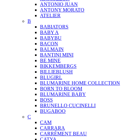
ANTONIO JUAN
ANTONY MORATO
ATELIER
B
BABIATORS
BABY A
BABYBU
BACON
BALMAIN
BANTINI MINI
BE MINE
BIKKEMBERGS
BILLIEBLUSH
BLUGIRL
BLUMARINE HOME COLLECTION
BORN TO BLOOM
BLUMARINE BABY
BOSS
BRUNELLO CUCINELLI
BUGABOO
C
CAM
CARRARA
CARRÉMENT BEAU
CATYA