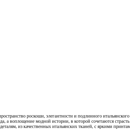
ространство роскоши, элегантности и подлинного итальянского 
да, а воплощение модной истории, в которой сочетаются страст
 деталям, из качественных итальянских тканей, с яркими принта