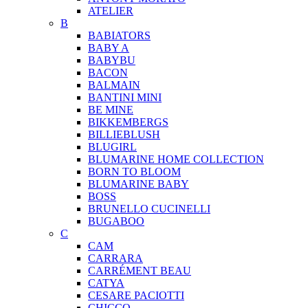
ATELIER
B
BABIATORS
BABY A
BABYBU
BACON
BALMAIN
BANTINI MINI
BE MINE
BIKKEMBERGS
BILLIEBLUSH
BLUGIRL
BLUMARINE HOME COLLECTION
BORN TO BLOOM
BLUMARINE BABY
BOSS
BRUNELLO CUCINELLI
BUGABOO
C
CAM
CARRARA
CARRÉMENT BEAU
CATYA
CESARE PACIOTTI
CHICCO