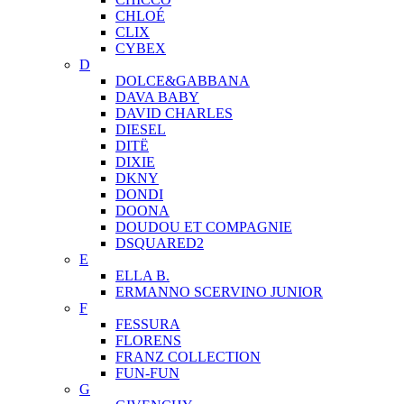
CHLOÉ
CLIX
CYBEX
D
DOLCE&GABBANA
DAVA BABY
DAVID CHARLES
DIESEL
DITЁ
DIXIE
DKNY
DONDI
DOONA
DOUDOU ET COMPAGNIE
DSQUARED2
E
ELLA B.
ERMANNO SCERVINO JUNIOR
F
FESSURA
FLORENS
FRANZ COLLECTION
FUN-FUN
G