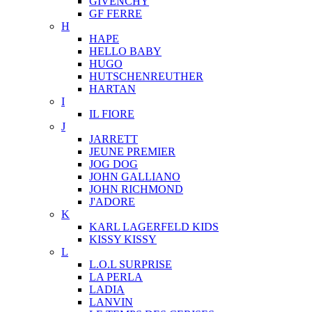
GIVENCHY
GF FERRE
H
HAPE
HELLO BABY
HUGO
HUTSCHENREUTHER
HARTAN
I
IL FIORE
J
JARRETT
JEUNE PREMIER
JOG DOG
JOHN GALLIANO
JOHN RICHMOND
J'ADORE
K
KARL LAGERFELD KIDS
KISSY KISSY
L
L.O.L SURPRISE
LA PERLA
LADIA
LANVIN