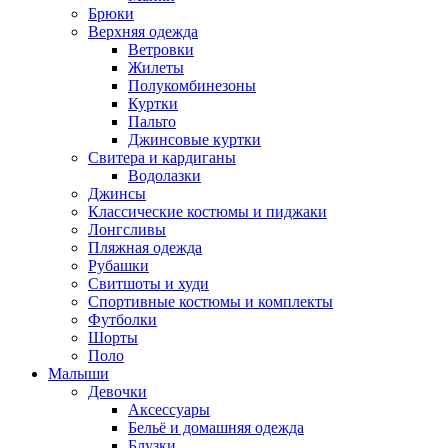
Брюки
Верхняя одежда
Ветровки
Жилеты
Полукомбинезоны
Куртки
Пальто
Джинсовые куртки
Свитера и кардиганы
Водолазки
Джинсы
Классические костюмы и пиджаки
Лонгсливы
Пляжная одежда
Рубашки
Свитшоты и худи
Спортивные костюмы и комплекты
Футболки
Шорты
Поло
Малыши
Девочки
Аксессуары
Бельё и домашняя одежда
Блузки