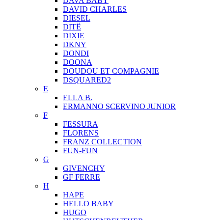
DAVA BABY
DAVID CHARLES
DIESEL
DITЁ
DIXIE
DKNY
DONDI
DOONA
DOUDOU ET COMPAGNIE
DSQUARED2
E
ELLA B.
ERMANNO SCERVINO JUNIOR
F
FESSURA
FLORENS
FRANZ COLLECTION
FUN-FUN
G
GIVENCHY
GF FERRE
H
HAPE
HELLO BABY
HUGO