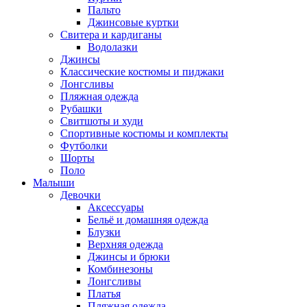
Пальто
Джинсовые куртки
Свитера и кардиганы
Водолазки
Джинсы
Классические костюмы и пиджаки
Лонгсливы
Пляжная одежда
Рубашки
Свитшоты и худи
Спортивные костюмы и комплекты
Футболки
Шорты
Поло
Малыши
Девочки
Аксессуары
Бельё и домашняя одежда
Блузки
Верхняя одежда
Джинсы и брюки
Комбинезоны
Лонгсливы
Платья
Пляжная одежда