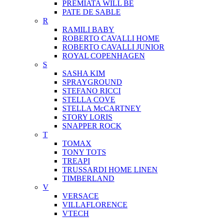
PREMIATA WILL BE
PATE DE SABLE
R
RAMILI BABY
ROBERTO CAVALLI HOME
ROBERTO CAVALLI JUNIOR
ROYAL COPENHAGEN
S
SASHA KIM
SPRAYGROUND
STEFANO RICCI
STELLA COVE
STELLA McCARTNEY
STORY LORIS
SNAPPER ROCK
T
TOMAX
TONY TOTS
TREAPI
TRUSSARDI HOME LINEN
TIMBERLAND
V
VERSACE
VILLAFLORENCE
VTECH