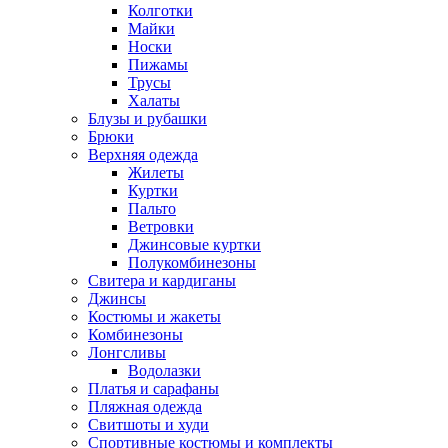
Колготки
Майки
Носки
Пижамы
Трусы
Халаты
Блузы и рубашки
Брюки
Верхняя одежда
Жилеты
Куртки
Пальто
Ветровки
Джинсовые куртки
Полукомбинезоны
Свитера и кардиганы
Джинсы
Костюмы и жакеты
Комбинезоны
Лонгсливы
Водолазки
Платья и сарафаны
Пляжная одежда
Свитшоты и худи
Спортивные костюмы и комплекты