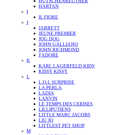
HUTSCHENREUTHER
HARTAN
I
IL FIORE
J
JARRETT
JEUNE PREMIER
JOG DOG
JOHN GALLIANO
JOHN RICHMOND
J'ADORE
K
KARL LAGERFELD KIDS
KISSY KISSY
L
L.O.L SURPRISE
LA PERLA
LADIA
LANVIN
LE TEMPS DES CERISES
LILLIPUTIENS
LITTLE MARC JACOBS
LIU JO
LITTLEST PET SHOP
M