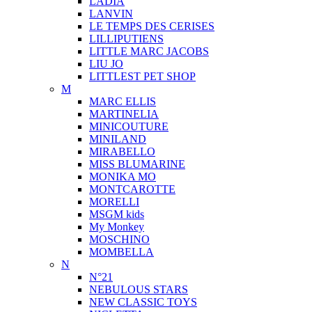
LADIA
LANVIN
LE TEMPS DES CERISES
LILLIPUTIENS
LITTLE MARC JACOBS
LIU JO
LITTLEST PET SHOP
M
MARC ELLIS
MARTINELIA
MINICOUTURE
MINILAND
MIRABELLO
MISS BLUMARINE
MONIKA MO
MONTCAROTTE
MORELLI
MSGM kids
My Monkey
MOSCHINO
MOMBELLA
N
N°21
NEBULOUS STARS
NEW CLASSIC TOYS