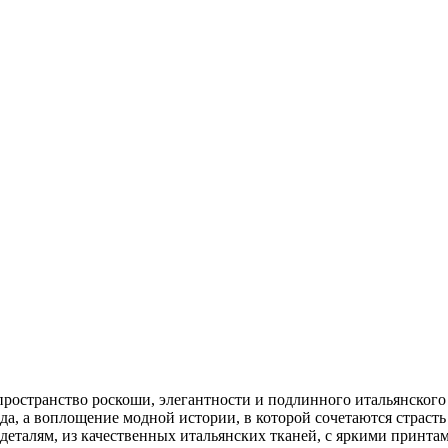
ространство роскоши, элегантности и подлинного итальянского 
да, а воплощение модной истории, в которой сочетаются страст
 деталям, из качественных итальянских тканей, с яркими принта