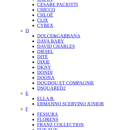
CESARE PACIOTTI
CHICCO
CHLOÉ
CLIX
CYBEX
D
DOLCE&GABBANA
DAVA BABY
DAVID CHARLES
DIESEL
DITЁ
DIXIE
DKNY
DONDI
DOONA
DOUDOU ET COMPAGNIE
DSQUARED2
E
ELLA B.
ERMANNO SCERVINO JUNIOR
F
FESSURA
FLORENS
FRANZ COLLECTION
FUN-FUN