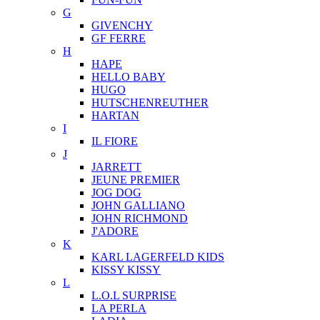
G
GIVENCHY
GF FERRE
H
HAPE
HELLO BABY
HUGO
HUTSCHENREUTHER
HARTAN
I
IL FIORE
J
JARRETT
JEUNE PREMIER
JOG DOG
JOHN GALLIANO
JOHN RICHMOND
J'ADORE
K
KARL LAGERFELD KIDS
KISSY KISSY
L
L.O.L SURPRISE
LA PERLA