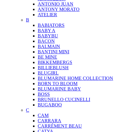
ANTONIO JUAN
ANTONY MORATO
ATELIER
B
BABIATORS
BABY A
BABYBU
BACON
BALMAIN
BANTINI MINI
BE MINE
BIKKEMBERGS
BILLIEBLUSH
BLUGIRL
BLUMARINE HOME COLLECTION
BORN TO BLOOM
BLUMARINE BABY
BOSS
BRUNELLO CUCINELLI
BUGABOO
C
CAM
CARRARA
CARRÉMENT BEAU
CATYA