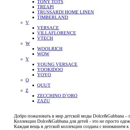
TONY TOTS
TREAPI
TRUSSARDI HOME LINEN
TIMBERLAND
V
VERSACE
VILLAFLORENCE
VTECH
W
WOOLRICH
WOW
Y
YOUNG VERSACE
YOOKIDOO
YOYO
Q
QUUT
Z
ZECCHINO D`ORO
ZAZU
Добро пожаловать в мир детской моды Dolce&Gabbana – п
Коллекции Dolce&Gabbana для детей - это не просто одеж
Каждая вещь в детской коллекции создана с вниманием к