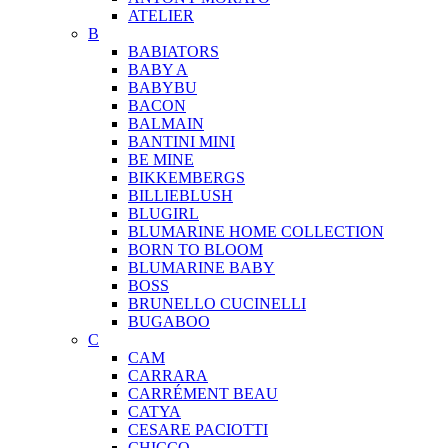
ATELIER
B
BABIATORS
BABY A
BABYBU
BACON
BALMAIN
BANTINI MINI
BE MINE
BIKKEMBERGS
BILLIEBLUSH
BLUGIRL
BLUMARINE HOME COLLECTION
BORN TO BLOOM
BLUMARINE BABY
BOSS
BRUNELLO CUCINELLI
BUGABOO
C
CAM
CARRARA
CARRÉMENT BEAU
CATYA
CESARE PACIOTTI
CHICCO