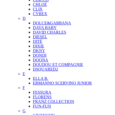
CHLOÉ
CLIX
CYBEX
D
DOLCE&GABBANA
DAVA BABY
DAVID CHARLES
DIESEL
DITЁ
DIXIE
DKNY
DONDI
DOONA
DOUDOU ET COMPAGNIE
DSQUARED2
E
ELLA B.
ERMANNO SCERVINO JUNIOR
F
FESSURA
FLORENS
FRANZ COLLECTION
FUN-FUN
G