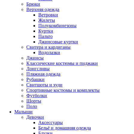
Брюки
Верхняя одежда
Ветровки
Жилеты
Полукомбинезоны
Куртки
Пальто
Джинсовые куртки
Свитера и кардиганы
Водолазки
Джинсы
Классические костюмы и пиджаки
Лонгсливы
Пляжная одежда
Рубашки
Свитшоты и худи
Спортивные костюмы и комплекты
Футболки
Шорты
Поло
Малыши
Девочки
Аксессуары
Бельё и домашняя одежда
Блузки