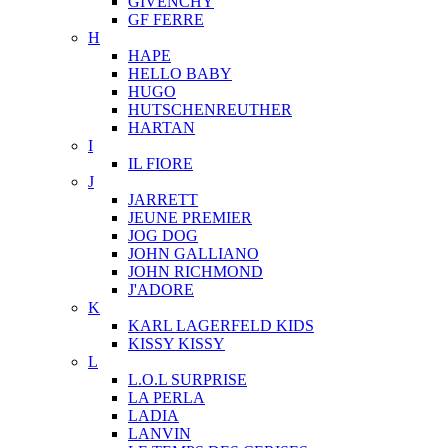
GIVENCHY
GF FERRE
H
HAPE
HELLO BABY
HUGO
HUTSCHENREUTHER
HARTAN
I
IL FIORE
J
JARRETT
JEUNE PREMIER
JOG DOG
JOHN GALLIANO
JOHN RICHMOND
J'ADORE
K
KARL LAGERFELD KIDS
KISSY KISSY
L
L.O.L SURPRISE
LA PERLA
LADIA
LANVIN