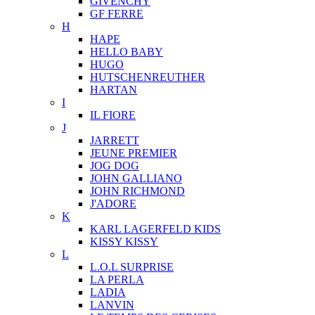
GIVENCHY
GF FERRE
H
HAPE
HELLO BABY
HUGO
HUTSCHENREUTHER
HARTAN
I
IL FIORE
J
JARRETT
JEUNE PREMIER
JOG DOG
JOHN GALLIANO
JOHN RICHMOND
J'ADORE
K
KARL LAGERFELD KIDS
KISSY KISSY
L
L.O.L SURPRISE
LA PERLA
LADIA
LANVIN