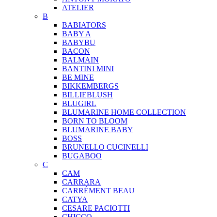
ATELIER
B
BABIATORS
BABY A
BABYBU
BACON
BALMAIN
BANTINI MINI
BE MINE
BIKKEMBERGS
BILLIEBLUSH
BLUGIRL
BLUMARINE HOME COLLECTION
BORN TO BLOOM
BLUMARINE BABY
BOSS
BRUNELLO CUCINELLI
BUGABOO
C
CAM
CARRARA
CARRÉMENT BEAU
CATYA
CESARE PACIOTTI
CHICCO