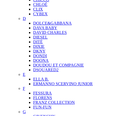
CHLOÉ
CLIX
CYBEX
D
DOLCE&GABBANA
DAVA BABY
DAVID CHARLES
DIESEL
DITЁ
DIXIE
DKNY
DONDI
DOONA
DOUDOU ET COMPAGNIE
DSQUARED2
E
ELLA B.
ERMANNO SCERVINO JUNIOR
F
FESSURA
FLORENS
FRANZ COLLECTION
FUN-FUN
G