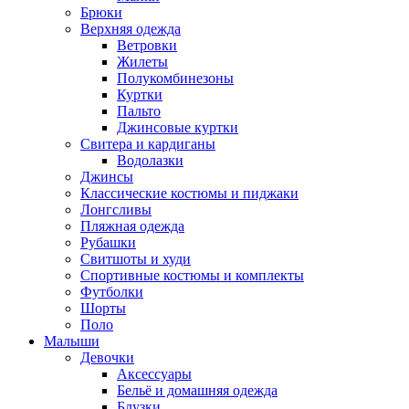
Брюки
Верхняя одежда
Ветровки
Жилеты
Полукомбинезоны
Куртки
Пальто
Джинсовые куртки
Свитера и кардиганы
Водолазки
Джинсы
Классические костюмы и пиджаки
Лонгсливы
Пляжная одежда
Рубашки
Свитшоты и худи
Спортивные костюмы и комплекты
Футболки
Шорты
Поло
Малыши
Девочки
Аксессуары
Бельё и домашняя одежда
Блузки