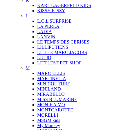
K
KARL LAGERFELD KIDS
KISSY KISSY
L
L.O.L SURPRISE
LA PERLA
LADIA
LANVIN
LE TEMPS DES CERISES
LILLIPUTIENS
LITTLE MARC JACOBS
LIU JO
LITTLEST PET SHOP
M
MARC ELLIS
MARTINELIA
MINICOUTURE
MINILAND
MIRABELLO
MISS BLUMARINE
MONIKA MO
MONTCAROTTE
MORELLI
MSGM kids
My Monkey