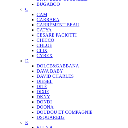
BUGABOO
C
CAM
CARRARA
CARRÉMENT BEAU
CATYA
CESARE PACIOTTI
CHICCO
CHLOÉ
CLIX
CYBEX
D
DOLCE&GABBANA
DAVA BABY
DAVID CHARLES
DIESEL
DITЁ
DIXIE
DKNY
DONDI
DOONA
DOUDOU ET COMPAGNIE
DSQUARED2
E
ELLA B.