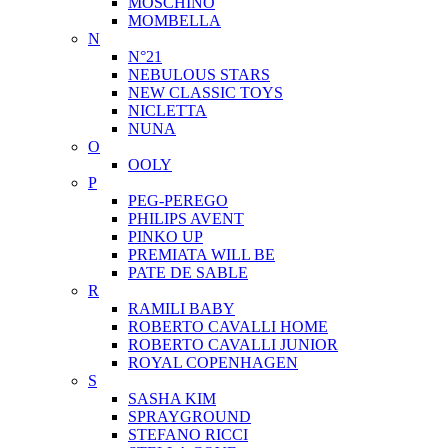
MOSCHINO
MOMBELLA
N
N°21
NEBULOUS STARS
NEW CLASSIC TOYS
NICLETTA
NUNA
O
OOLY
P
PEG-PEREGO
PHILIPS AVENT
PINKO UP
PREMIATA WILL BE
PATE DE SABLE
R
RAMILI BABY
ROBERTO CAVALLI HOME
ROBERTO CAVALLI JUNIOR
ROYAL COPENHAGEN
S
SASHA KIM
SPRAYGROUND
STEFANO RICCI