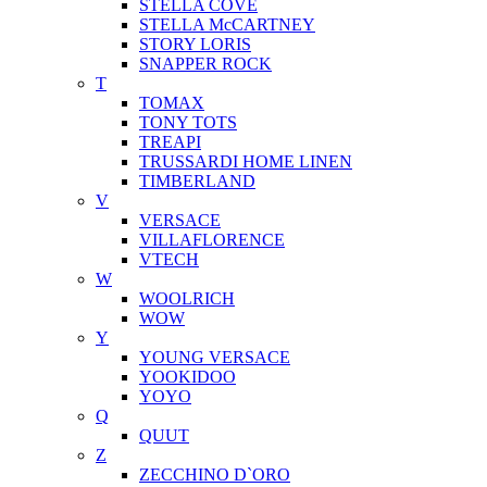
STELLA COVE
STELLA McCARTNEY
STORY LORIS
SNAPPER ROCK
T
TOMAX
TONY TOTS
TREAPI
TRUSSARDI HOME LINEN
TIMBERLAND
V
VERSACE
VILLAFLORENCE
VTECH
W
WOOLRICH
WOW
Y
YOUNG VERSACE
YOOKIDOO
YOYO
Q
QUUT
Z
ZECCHINO D`ORO